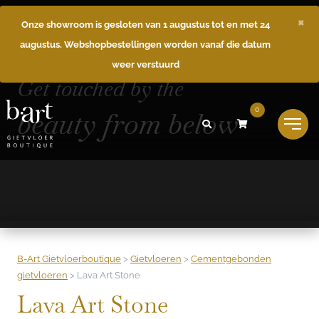
×
Onze showroom is gesloten van 1 augustus tot en met 24
augustus. Webshopbestellingen worden vanaf die datum
weer verstuurd
Get touched by the
beauty from below
0
B-Art Gietvloerboutique
>
Gietvloeren
>
Cementgebonden
gietvloeren
>
Lava Art Stone
Lava Art Stone