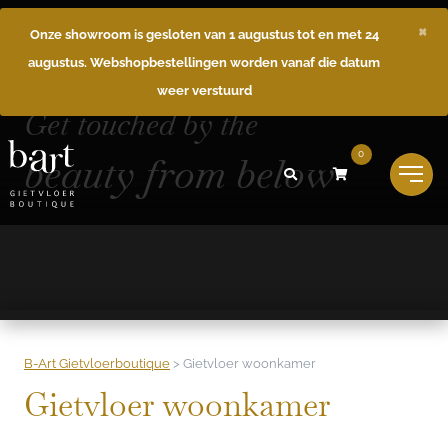
×
Onze showroom is gesloten van 1 augustus tot en met 24
augustus. Webshopbestellingen worden vanaf die datum
weer verstuurd
Get touched by the
beauty from below
0
B-Art Gietvloerboutique
>
Gietvloer woonkamer
Gietvloer woonkamer