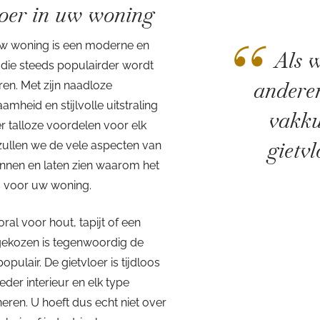
loer in uw woning
“
 uw woning is een moderne en
Als w
 die steeds populairder wordt
anderen
en. Met zijn naadloze
mheid en stijlvolle uitstraling
vakku
er talloze voordelen voor elk
gietvl
el zullen we de vele aspecten van
ennen en laten zien waarom het
s voor uw woning.
al voor hout, tapijt of een
gekozen is tegenwoordig de
opulair. De gietvloer is tijdloos
eder interieur en elk type
ren. U hoeft dus echt niet over