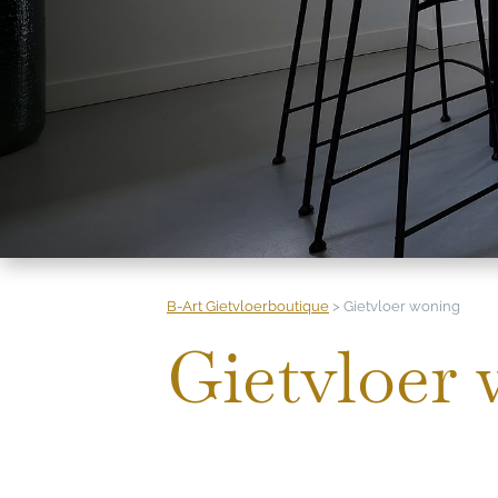
B-Art Gietvloerboutique
>
Gietvloer woning
Gietvloer