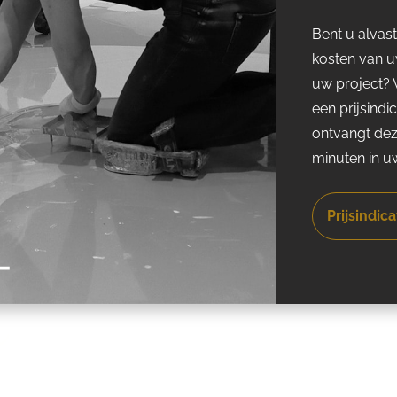
Bent u alvas
kosten van 
uw project? V
een prijsindic
ontvangt dez
minuten in u
Prijsindic