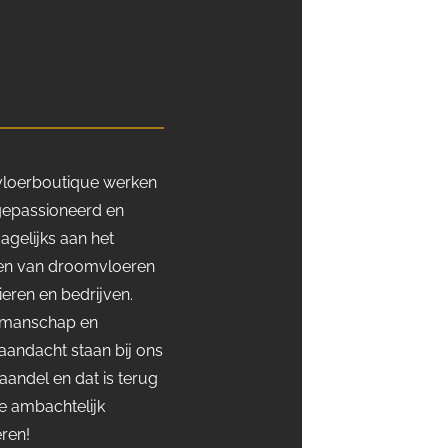
etvloerboutique werken
gepassioneerd en
agelijks aan het
ken van droomvloeren
ieren en bedrijven.
akmanschap en
aandacht staan bij ons
aandel en dat is terug
ze ambachtelijk
ren!