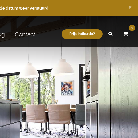
×
die datum weer verstuurd
0
og
Contact
Prijs indicatie?