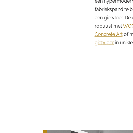
een hypermodern h
fabriekspand te 
een gietvloer. De u
robuust met
WOO
Concrete Art
of m
gietvloer
in unikl