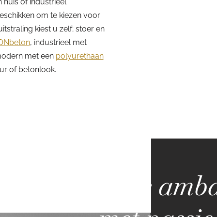
uis of industrieel
beschikken om te kiezen voor
itstraling kiest u zelf; stoer en
Nbeton
, industrieel met
odern met een
polyurethaan
eur of betonlook.
Pure amba