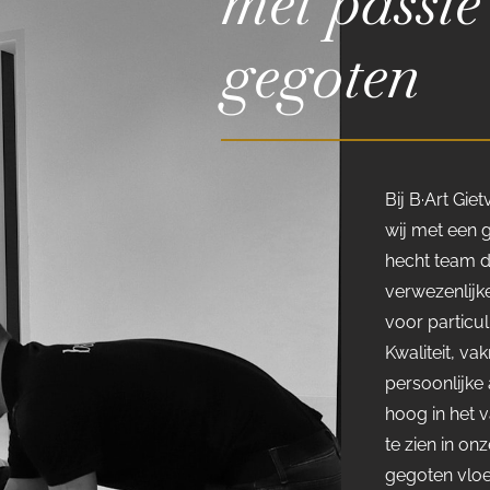
met passie
gegoten
Bij B·Art Gi
wij met een 
hecht team d
verwezenlij
voor particul
Kwaliteit, v
persoonlijke 
hoog in het v
te zien in on
gegoten vloe