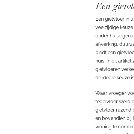
Een gietv
Een gietvloer in
veelzijdige keuze
onder huiseigenar
afwerking, duurzaa
biedt een gietvlo
huis. In dit artik
gietvloeren verk
de ideale keuze i
Waar vroeger voor
tegelvloer werd 
gietvloer razend p
en bovendien bij i
woning te combine