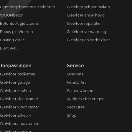
Cementgebonden gietvloeren
Gietvloer schoonmaken
WOONbeton
Gietvloer onderhoud
Betonlook gietvloeren
Gietvloer reparatie
Epoxy gietvloeren
Gietvloer verwarming
Coating vloer
Gietvloer en ondervloer
B·Art Wall
Toepassingen
Service
Gietvloer badkamer
Over ons
Gietvloer garage
Renew Art
Gietvloer keuken
Samenwerken
Gietvloer slaapkamer
Veelgestelde vragen
Gietvloer woonkamer
Vacatures
Gietvloer zakelijk
Shop
Gietvloer appartement
Gietvloer woning