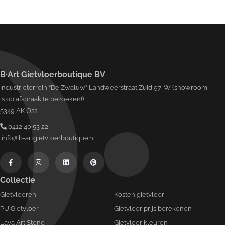
B·Art Gietvloerboutique BV
Industrieterrein “De Zwaluw” Landweerstraat Zuid 97-W (showroom
is op afspraak te bezoeken!)
5349 AK Oss
0412 40 53 22
info@b-artgietvloerboutique.nl
Collectie
Gietvloeren
Kosten gietvloer
PU Gietvloer
Gietvloer prijs berekenen
Lava Art Stone
Gietvloer kleuren