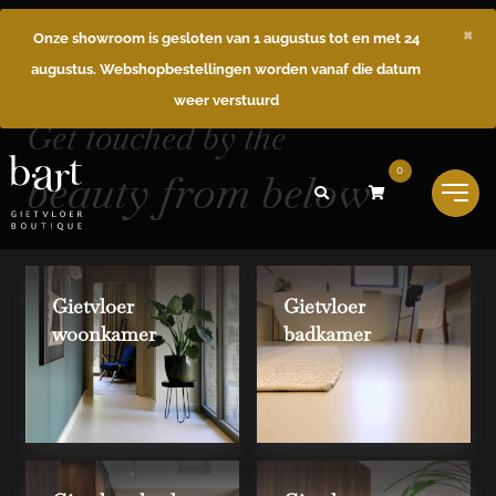
×
Onze showroom is gesloten van 1 augustus tot en met 24
augustus. Webshopbestellingen worden vanaf die datum
weer verstuurd
Get touched by the
beauty from below
0
Gietvloer
Gietvloer
woonkamer
badkamer