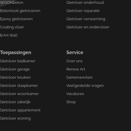
WOONbeton
Gietvloer onderhoud
Betonlook gietvloeren
Gietvloer reparatie
Epoxy gietvloeren
Gietvloer verwarming
Coating vloer
Gietvloer en ondervloer
B·Art Wall
Toepassingen
Service
Gietvloer badkamer
Over ons
Gietvloer garage
Renew Art
Gietvloer keuken
Samenwerken
Gietvloer slaapkamer
Veelgestelde vragen
Gietvloer woonkamer
Vacatures
Gietvloer zakelijk
Shop
Gietvloer appartement
Gietvloer woning