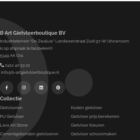
B·Art Gietvloerboutique BV
Industrieterrein “De Zwaluw” Landweerstraat Zuid 97-W (showroom
is op afspraak te bezoeken!)
5349 AK Oss
0412 40 53 22
info@b-artgietvloerboutique.nl
Collectie
Gietvloeren
Kosten gietvloer
PU Gietvloer
Gietvloer prijs berekenen
Lava Art Stone
Gietvloer kleuren
Cementgebonden gietvloeren
Gietvloer schoonmaken