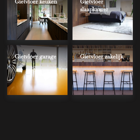
Gietvloer keuken
Gietvloer
slaapkamer
Gietvloer garage
Gietvloer zakelijk