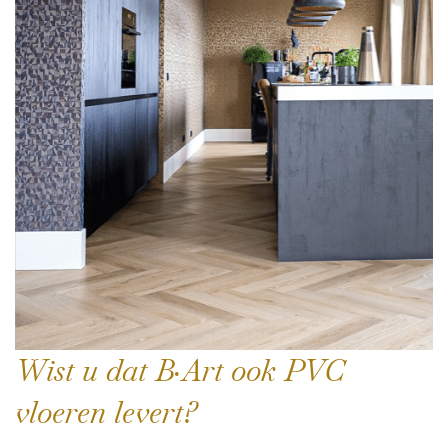
Wist u dat B·Art ook PVC
vloeren levert?