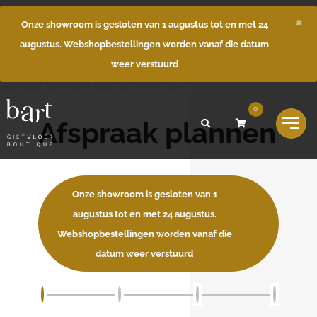
×
Onze showroom is gesloten van 1 augustus tot en met 24
augustus. Webshopbestellingen worden vanaf die datum
Afspraak
weer verstuurd
0
Afspraak plannen
Onze showroom is gesloten van 1
augustus tot en met 24 augustus.
Webshopbestellingen worden vanaf die
datum weer verstuurd