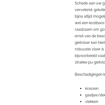
Schade aan uw gie
vervelend; gelukki
bijna altijd mogeli
wel een kostbare
raadzaam om goed
ernst van de bes
gietvloer kan hier
robuuste vloer is
bijvoorbeeld vaak
strakke pu gietvlo
Beschadigingen ku
krassen
gaatjes/de
vlekken