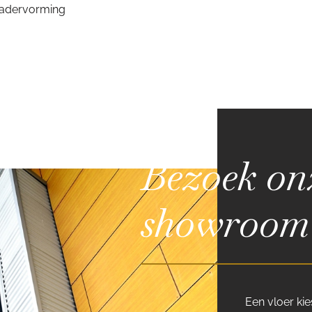
 adervorming
Bezoek on
showroom
Een vloer kie