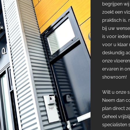
begrijpen wij
zoekt een vl
praktisch is,
bij uw wensen
is voor ieder
voor u klaar 
deskundig ad
onze vloeren
ervaren in o
showroom!
Wilt u onze
Neem dan co
plan direct z
Geheel vrijbl
specialisten 