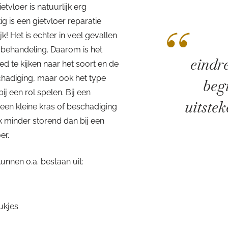
tvloer is natuurlijk erg
g is een gietvloer reparatie
“
jk! Het is echter in veel gevallen
 behandeling. Daarom is het
eindr
 te kijken naar het soort en de
chadiging, maar ook het type
begi
bij een rol spelen. Bij een
uitste
 een kleine kras of beschadiging
 minder storend dan bij een
er.
nnen o.a. bestaan uit:
ukjes