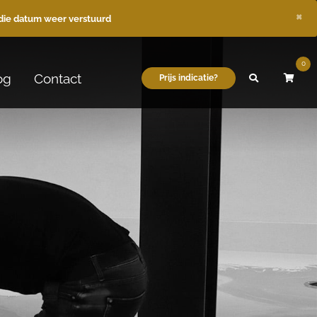
×
die datum weer verstuurd
0
og
Contact
Prijs indicatie?