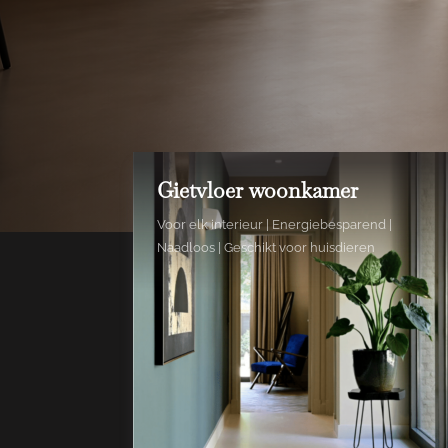
Gietvloer woonkamer
Voor elk interieur | Energiebesparend |
Naadloos | Geschikt voor huisdieren