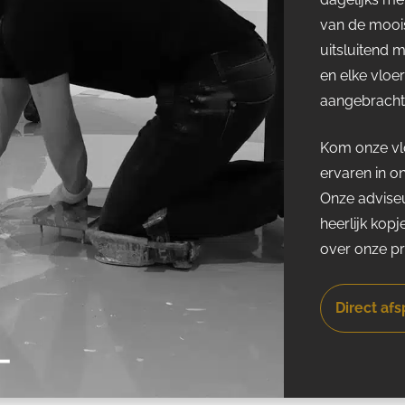
van de moois
uitsluitend 
en elke vloe
aangebracht 
Kom onze vlo
ervaren in o
Onze adviseu
heerlijk kopj
over onze p
Direct af