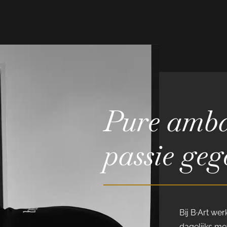
Pure amba
passie geg
Bij B·Art we
dagelijks met