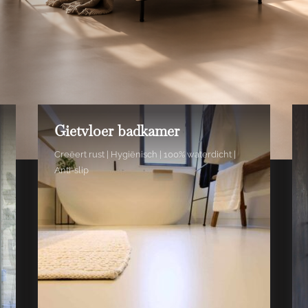
Gietvloer badkamer
Creëert rust | Hygiënisch | 100% waterdicht |
Anti-slip