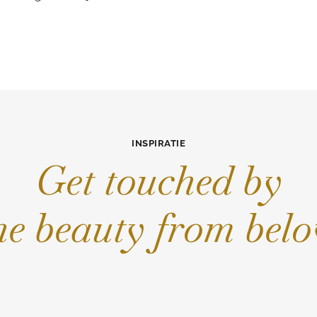
INSPIRATIE
Get touched by
he beauty from bel