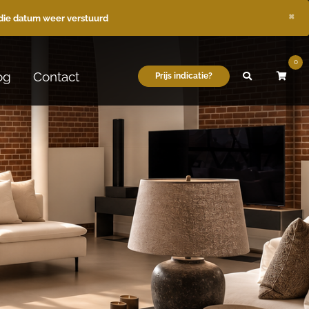
×
die datum weer verstuurd
0
og
Contact
Prijs indicatie?