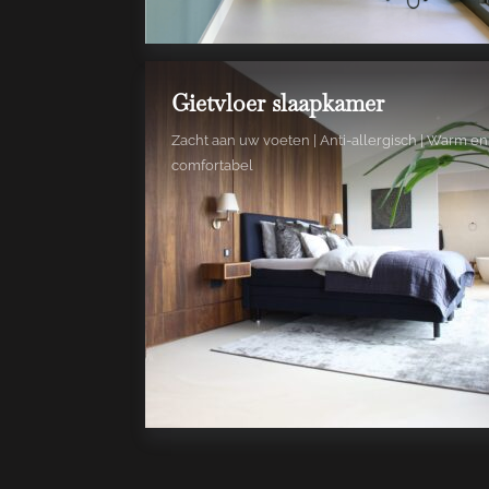
Gietvloer slaapkamer
Zacht aan uw voeten | Anti-allergisch | Warm en
comfortabel