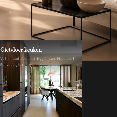
Gietvloer keuken
Vuil- en stof afstotend | Hygiënisch | Naadloos |
Eenvoudig te reinigen