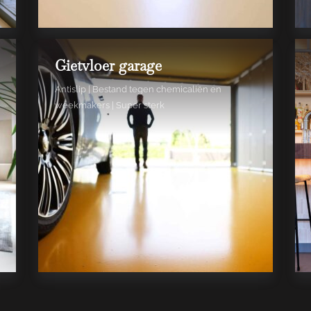
Gietvloer garage
Antislip | Bestand tegen chemicaliën en
weekmakers | Super sterk