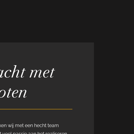
cht met
oten
rken wij met een hecht team
 veel passie aan het realiseren