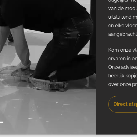
van de moois
uitsluitend 
en elke vloe
aangebracht 
Kom onze vlo
ervaren in o
Onze adviseu
heerlijk kopj
over onze p
Direct af