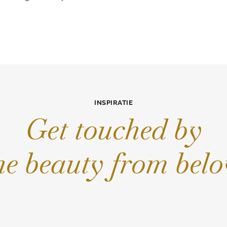
INSPIRATIE
Get touched by
he beauty from bel