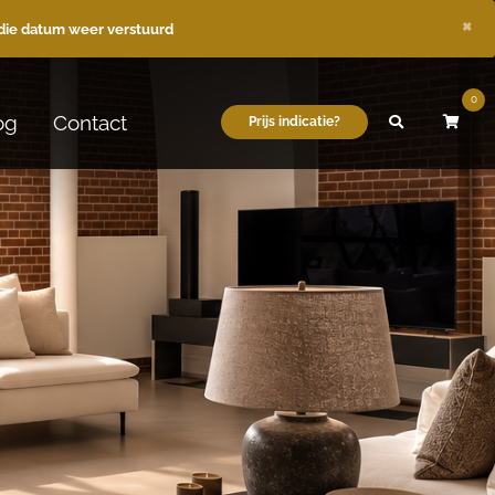
×
die datum weer verstuurd
0
og
Contact
Prijs indicatie?