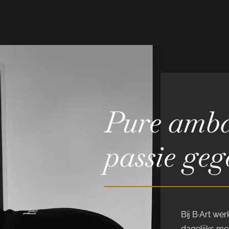
Pure amba
passie geg
Bij B·Art we
dagelijks met