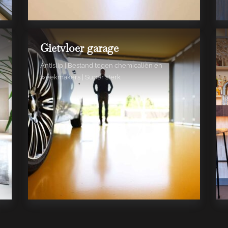
Gietvloer garage
Antislip | Bestand tegen chemicaliën en
weekmakers | Super sterk