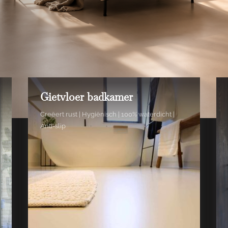
Gietvloer badkamer
Creëert rust | Hygiënisch | 100% waterdicht |
Anti-slip