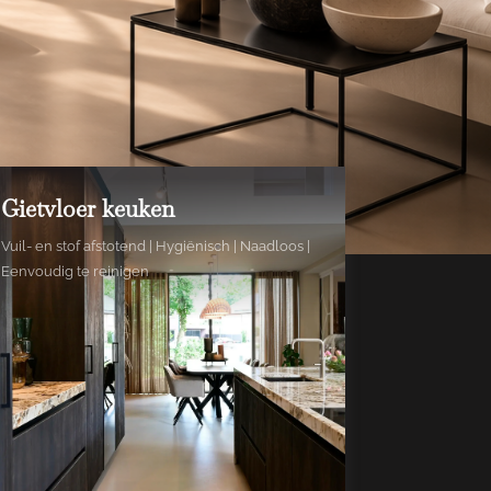
Gietvloer keuken
Vuil- en stof afstotend | Hygiënisch | Naadloos |
Eenvoudig te reinigen