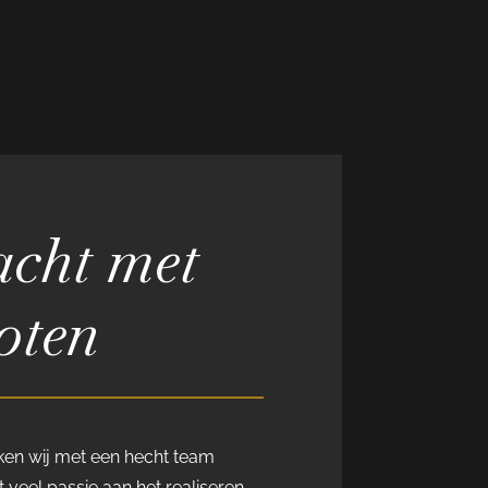
cht met
oten
rken wij met een hecht team
 veel passie aan het realiseren