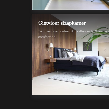
Gietvloer slaapkamer
Zacht aan uw voeten | Anti-allergisch | Warm en
comfortabel