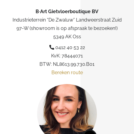
B·Art Gietvloerboutique BV
Industrieterrein “De Zwaluw” Landweerstraat Zuid
97-W (showroom is op afspraak te bezoeken!)
5349 AK Oss
0412 40 53 22
KvK: 78444071
BTW: NL8613.99.730.B01
Bereken route