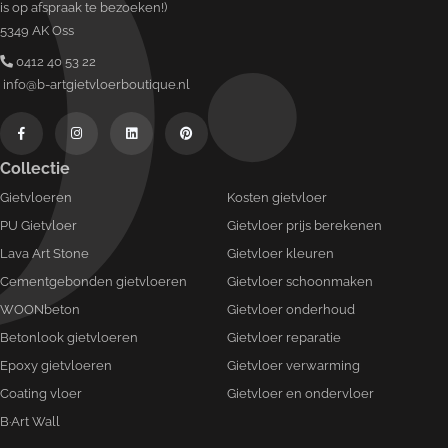
is op afspraak te bezoeken!)
5349 AK Oss
0412 40 53 22
info@b-artgietvloerboutique.nl
Collectie
Gietvloeren
Kosten gietvloer
PU Gietvloer
Gietvloer prijs berekenen
Lava Art Stone
Gietvloer kleuren
Cementgebonden gietvloeren
Gietvloer schoonmaken
WOONbeton
Gietvloer onderhoud
Betonlook gietvloeren
Gietvloer reparatie
Epoxy gietvloeren
Gietvloer verwarming
Coating vloer
Gietvloer en ondervloer
B·Art Wall