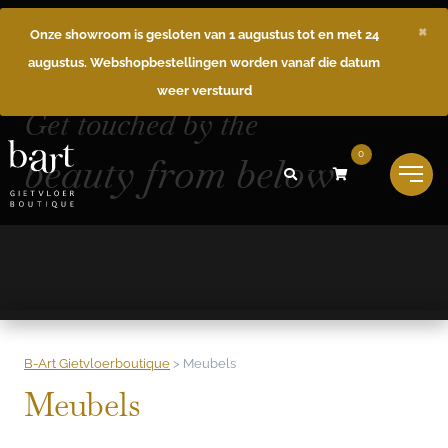
×
Onze showroom is gesloten van 1 augustus tot en met 24
augustus. Webshopbestellingen worden vanaf die datum
weer verstuurd
Get touched by the
beauty from below
0
B-Art Gietvloerboutique
>
Meubels
Meubels