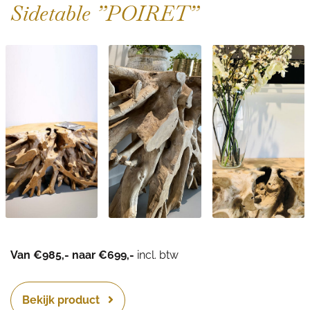
Sidetable ”POIRET”
Van €985,- naar €699,-
incl. btw
Bekijk product