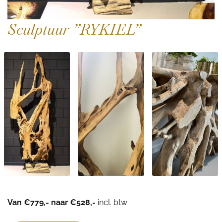
Sculptuur ”RYKIEL”
Van €779,- naar €528,-
incl. btw