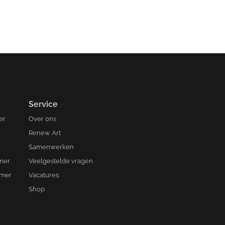
Service
er
Over ons
Renew Art
Samenwerken
amer
Veelgestelde vragen
amer
Vacatures
Shop