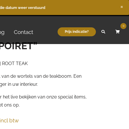
×
die datum weer verstuurd
0
og
Contact
Prijs indicatie?
POIRET”
| ROOT TEAK
t van de wortels van de teakboom. Een
er in uw interieur.
 het live bekijken van onze special items,
t ons op.
kelijke
Huidige
incl btw