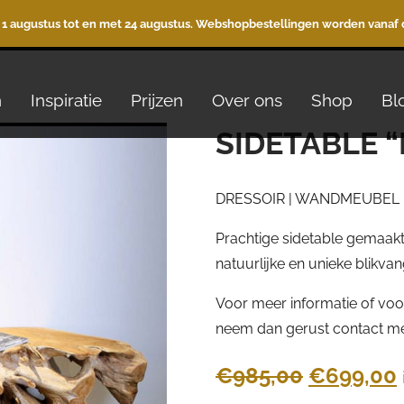
 1 augustus tot en met 24 augustus. Webshopbestellingen worden vanaf 
n
Inspiratie
Prijzen
Over ons
Shop
Bl
SIDETABLE “
DRESSOIR | WANDMEUBEL 
Prachtige sidetable gemaak
natuurlijke en unieke blikvang
Voor meer informatie of voor
neem dan gerust contact me
Oorspron
€
985,00
€
699,00