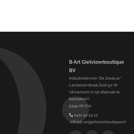
B·Art Gietvloerboutique
BV
Industrieterrein “De Zwaluw”
Landweerstraat Zuid 97-W
(showroom is op afspraak te
bezoeken!)
5349 AK Oss
0412 40 53 22
info@b-artgietvloerboutique.nl