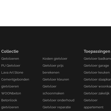
Collectie
Toepassingen
Gietvloeren
Kosten gietvloer
Gietvloer badkam
PU Gietvloer
Gietvloer prijs
Gietvloer garage
Lava Art Stone
berekenen
Gietvloer keuken
Cementgebonden
Gietvloer kleuren
Gietvloer slaapk
gietvloeren
Gietvloer
Gietvloer woonk
WOONbeton
schoonmaken
Gietvloer zakelijk
Betonlook
Gietvloer onderhoud
Gietvloer
gietvloeren
Gietvloer reparatie
appartement