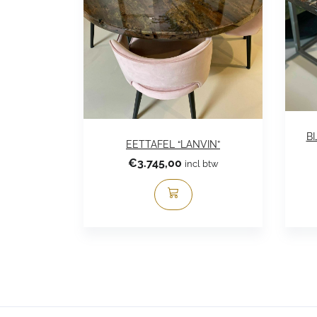
BI
EETTAFEL “LANVIN”
€
3.745,00
incl btw