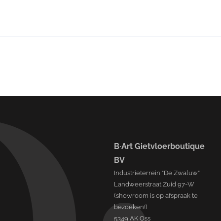
B·Art Gietvloerboutique
BV
Industrieterrein “De Zwaluw”
Landweerstraat Zuid 97-W
(showroom is op afspraak te
bezoeken!)
5349 AK Oss