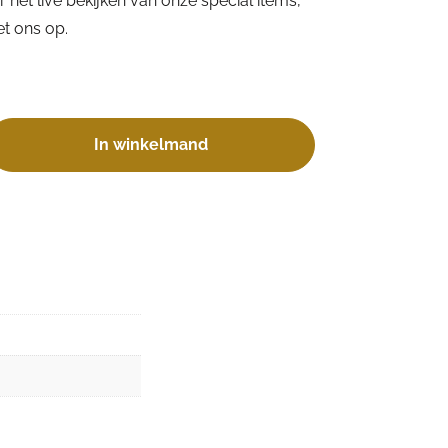
 het live bekijken van onze special items,
t ons op.
In winkelmand