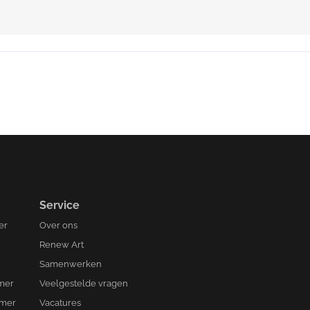
Service
er
Over ons
Renew Art
Samenwerken
amer
Veelgestelde vragen
amer
Vacatures