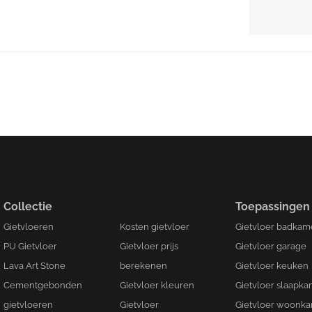
Collectie
Toepassingen
Gietvloeren
Kosten gietvloer
Gietvloer badkam
PU Gietvloer
Gietvloer prijs
Gietvloer garage
Lava Art Stone
berekenen
Gietvloer keuken
Cementgebonden
Gietvloer kleuren
Gietvloer slaapk
gietvloeren
Gietvloer
Gietvloer woonk