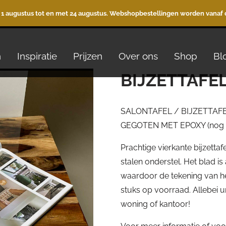
 1 augustus tot en met 24 augustus. Webshopbestellingen worden vanaf 
n
Inspiratie
Prijzen
Over ons
Shop
Bl
BIJZETTAFEL 
SALONTAFEL / BIJZETTAFE
GEGOTEN MET EPOXY (nog 2
Prachtige vierkante bijzett
stalen onderstel. Het blad i
waardoor de tekening van he
stuks op voorraad. Allebei 
woning of kantoor!