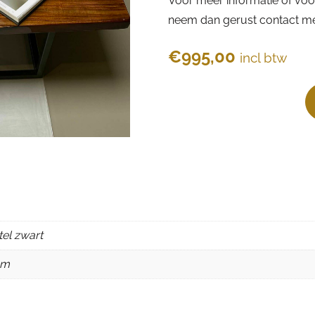
Voor meer informatie of voor
neem dan gerust contact me
€
995,00
incl btw
tel zwart
cm