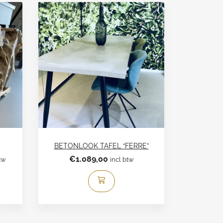
BETONLOOK TAFEL “FERRE”
jke
ige
€
1.089,00
tw
incl btw
,00.