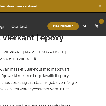
×
die datum weer verstuurd
0
og
Contact
Prijs indicatie?
vierkant | epoxy
L VIERKANT | MASSIEF SUAR HOUT |
 stuks op voorraad)
afel van massief Suar-hout met mat-zwart
s afgewerkt met een hoge kwaliteit epoxy,
t hout prachtig zichtbaar is gebleven. Nog 2
uniek en een ware eyecatcher voor in uw