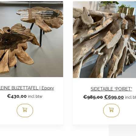
EINE BIJZETTAFEL | Epoxy
SIDETABLE “POIRET”
€
430,00
Oorspronkeli
Huid
incl btw
€
985,00
€
699,00
incl b
prijs
prijs
was:
is:
€985,00.
€699