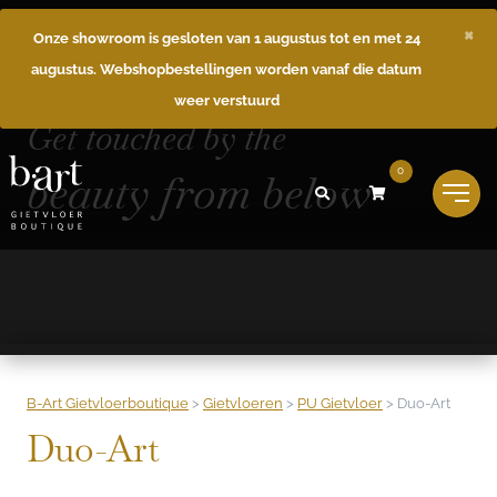
×
Onze showroom is gesloten van 1 augustus tot en met 24
augustus. Webshopbestellingen worden vanaf die datum
weer verstuurd
Get touched by the
beauty from below
0
B-Art Gietvloerboutique
>
Gietvloeren
>
PU Gietvloer
>
Duo-Art
Duo-Art