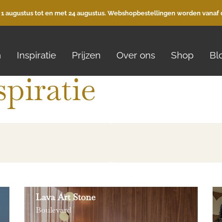
 1 augustus tot en met 24 augustus. Webshopbestellingen worden vanaf 
n
Inspiratie
Prijzen
Over ons
Shop
Bl
spiratie
Lava Art Stone
Boulevard