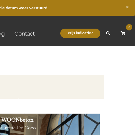
×
die datum weer verstuurd
0
og
Contact
Prijs indicatie?
WOONbeton
Creme De Coco