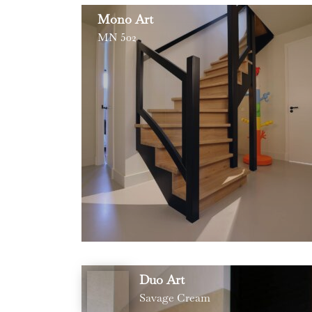
Mono Art
MN 502
Duo Art
Savage Cream