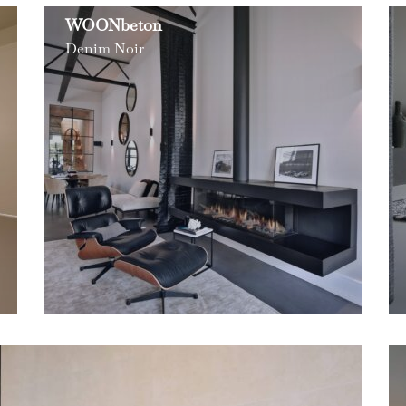
WOONbeton
Denim Noir