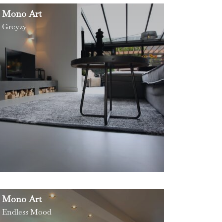
Mono Art
Greyzy
Mono Art
Endless Mood