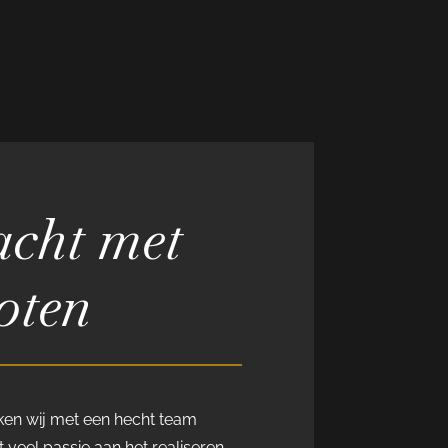
cht met
oten
rken wij met een hecht team
 veel passie aan het realiseren