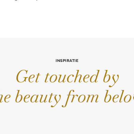
INSPIRATIE
Get touched by
he beauty from bel