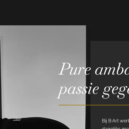
Pure amba
passie geg
Bij B·Art we
dagelijks met