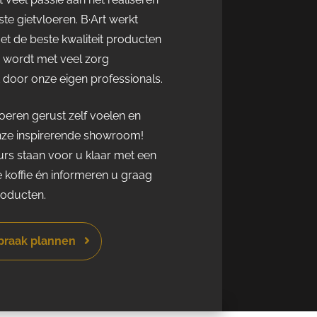
te gietvloeren. B·Art werkt
met de beste kwaliteit producten
r wordt met veel zorg
door onze eigen professionals.
eren gerust zelf voelen en
nze inspirerende showroom!
rs staan voor u klaar met een
e koffie én informeren u graag
roducten.
spraak plannen