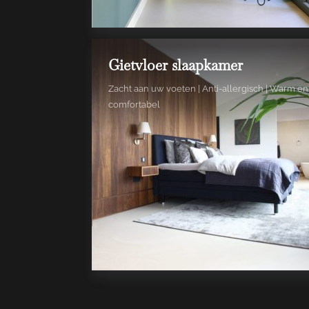
Gietvloer slaapkamer
Zacht aan uw voeten | Anti-allergisch | Warm en
comfortabel