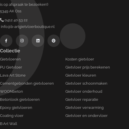
is op afspraak te bezoeken!)
5349 AK Oss
0412 40 53 22
info@b-artgietvloerboutique.nl
Collectie
Gietvloeren
Kosten gietvloer
PU Gietvloer
Gietvloer prijs berekenen
Lava Art Stone
Gietvloer kleuren
Cementgebonden gietvloeren
Gietvloer schoonmaken
WOONbeton
Gietvloer onderhoud
Betonlook gietvloeren
Gietvloer reparatie
Epoxy gietvloeren
Gietvloer verwarming
Coating vloer
Gietvloer en ondervloer
B·Art Wall