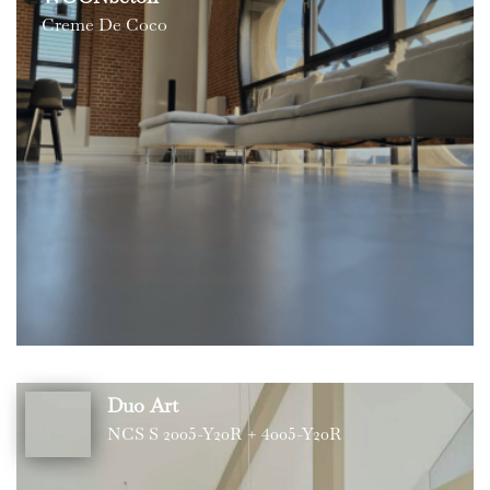
Creme De Coco
Duo Art
NCS S 2005-Y20R + 4005-Y20R