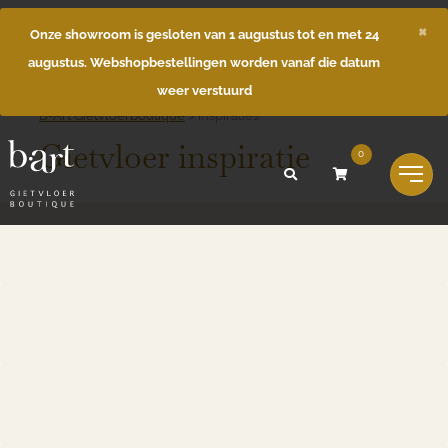
×
Onze showroom is gesloten van 1 augustus tot en met 24
augustus. Webshopbestellingen worden vanaf die datum
weer verstuurd
B-Art Gietvloerboutique
>
Inspiraties
Gietvloer inspiratie
0