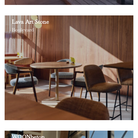
Lava Art Stone
Boulevard
WOONbeton