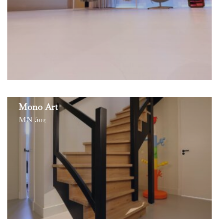
Mono Art
MN 502