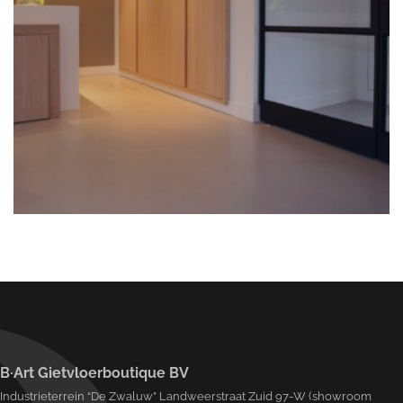
B·Art Gietvloerboutique BV
Industrieterrein “De Zwaluw” Landweerstraat Zuid 97-W (showroom