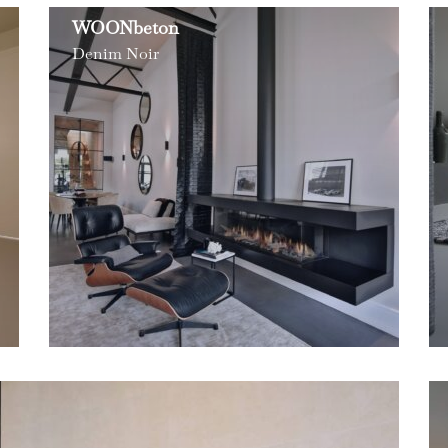
WOONbeton
Denim Noir