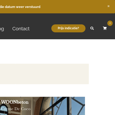
×
die datum weer verstuurd
0
og
Contact
Prijs indicatie?
WOONbeton
Creme De Coco