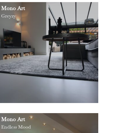
Mono Art
Greyzy
Mono Art
Endless Mood