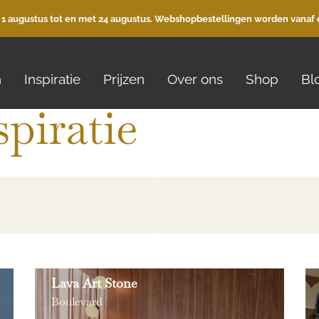
 1 augustus tot en met 24 augustus. Webshopbestellingen worden vanaf 
n
Inspiratie
Prijzen
Over ons
Shop
Bl
spiratie
Lava Art Stone
Boulevard