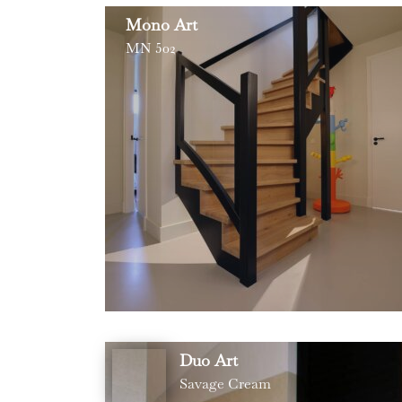
Mono Art
MN 502
Duo Art
Savage Cream