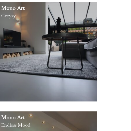
Mono Art
Greyzy
Mono Art
Endless Mood