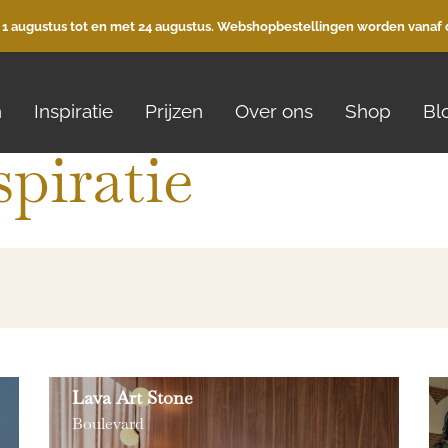
 1 augustus tot en met 24 augustus. Webshopbestellingen worden vanaf 
n
Inspiratie
Prijzen
Over ons
Shop
Bl
spiratie
Lava Art Stone
Boulevard