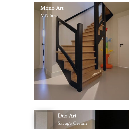
Mono Art
MN 502
Duo Art
Savage Cream