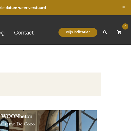
×
die datum weer verstuurd
0
og
Contact
Prijs indicatie?
WOONbeton
Creme De Coco