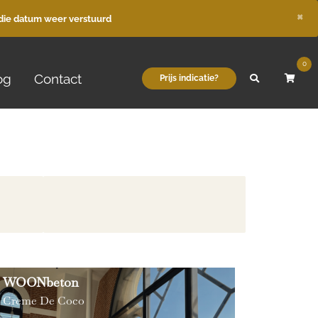
×
die datum weer verstuurd
0
og
Contact
Prijs indicatie?
WOONbeton
Creme De Coco