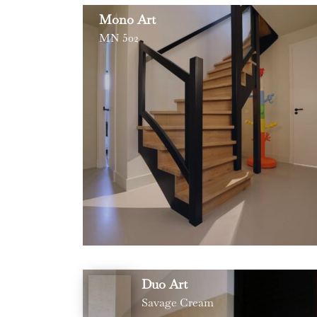
Mono Art
MN 502
Duo Art
Savage Cream