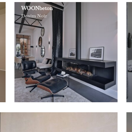
WOONbeton
Denim Noir