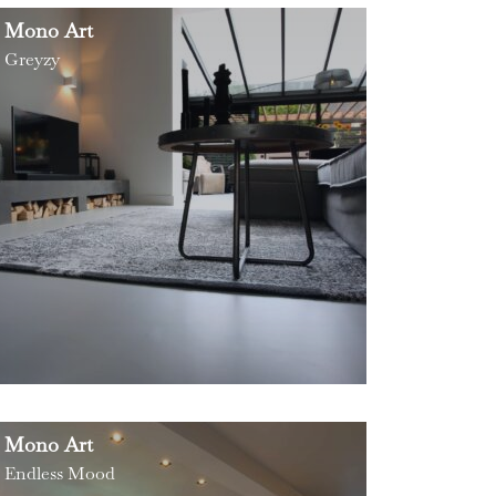
Mono Art
Greyzy
Mono Art
Endless Mood