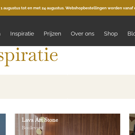
 1 augustus tot en met 24 augustus. Webshopbestellingen worden vanaf 
n
Inspiratie
Prijzen
Over ons
Shop
Bl
spiratie
Lava Art Stone
Boulevard