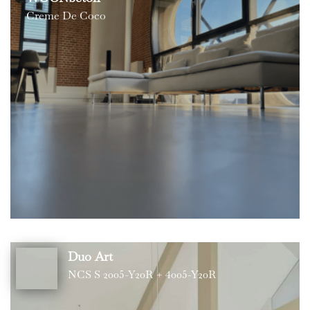
Creme De Coco
Duo Art
NCS S 2005-Y20R + 4005-Y20R