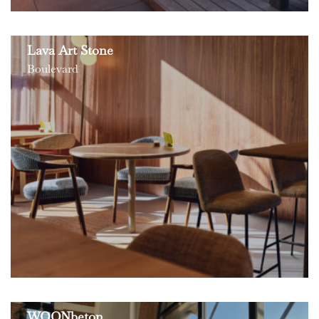
Lava Art Stone
Boulevard
WOONbeton