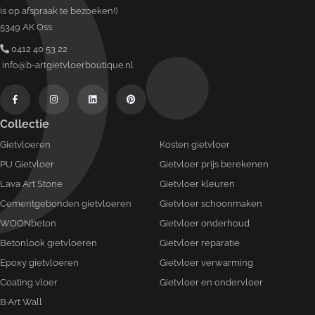
is op afspraak te bezoeken!)
5349 AK Oss
0412 40 53 22
info@b-artgietvloerboutique.nl
Collectie
Gietvloeren
Kosten gietvloer
PU Gietvloer
Gietvloer prijs berekenen
Lava Art Stone
Gietvloer kleuren
Cementgebonden gietvloeren
Gietvloer schoonmaken
WOONbeton
Gietvloer onderhoud
Betonlook gietvloeren
Gietvloer reparatie
Epoxy gietvloeren
Gietvloer verwarming
Coating vloer
Gietvloer en ondervloer
B·Art Wall