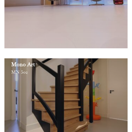
Mono Art
MN 502