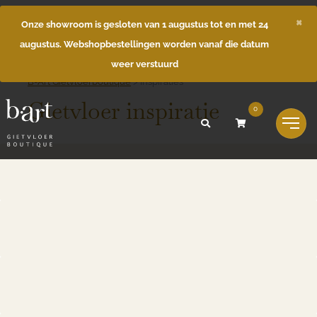
×
Onze showroom is gesloten van 1 augustus tot en met 24
augustus. Webshopbestellingen worden vanaf die datum
weer verstuurd
B-Art Gietvloerboutique
>
Inspiraties
Gietvloer inspiratie
0