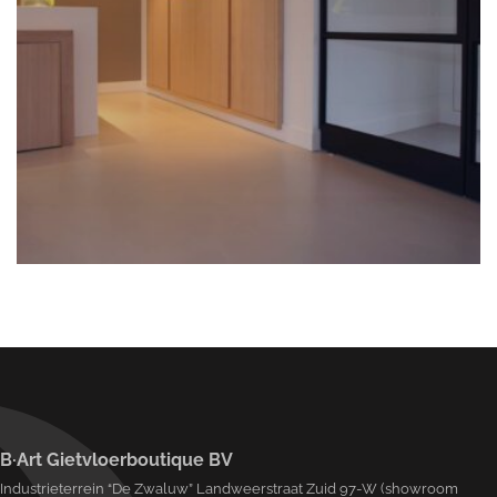
B·Art Gietvloerboutique BV
Industrieterrein “De Zwaluw” Landweerstraat Zuid 97-W (showroom