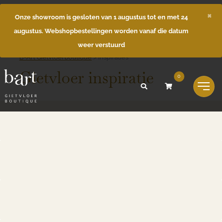
×
Onze showroom is gesloten van 1 augustus tot en met 24
augustus. Webshopbestellingen worden vanaf die datum
weer verstuurd
B-Art Gietvloerboutique
>
Inspiraties
Gietvloer inspiratie
0