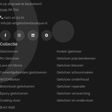
is op afspraak te bezoeken!)
5349 AK Oss
0412 40 53 22
info@b-artgietvloerboutique.nl
Collectie
Gietvloeren
Kosten gietvloer
PU Gietvloer
Gietvloer prijs berekenen
Lava Art Stone
Gietvloer kleuren
Cementgebonden gietvloeren
Gietvloer schoonmaken
WOONbeton
Gietvloer onderhoud
Betonlook gietvloeren
Gietvloer reparatie
Epoxy gietvloeren
Gietvloer verwarming
Coating vloer
Gietvloer en ondervloer
B·Art Wall