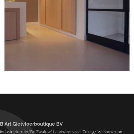
B·Art Gietvloerboutique BV
Industrieterrein “De Zwaluw” Landweerstraat Zuid 97-W (showroom