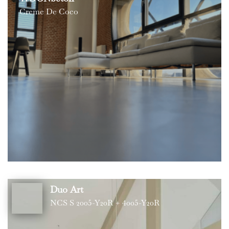
Creme De Coco
Duo Art
NCS S 2005-Y20R + 4005-Y20R