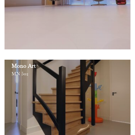
Mono Art
MN 502