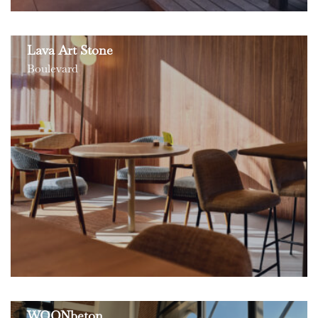
Lava Art Stone
Boulevard
WOONbeton