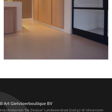
B·Art Gietvloerboutique BV
Industrieterrein “De Zwaluw” Landweerstraat Zuid 97-W (showroom