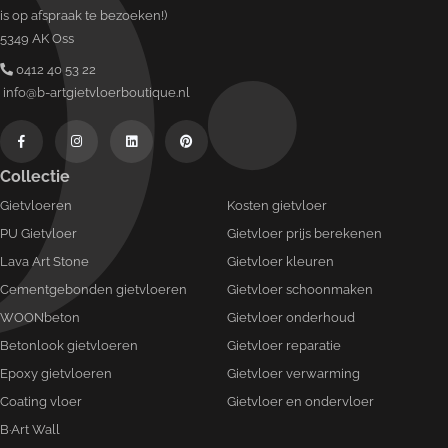
is op afspraak te bezoeken!)
5349 AK Oss
0412 40 53 22
info@b-artgietvloerboutique.nl
Collectie
Gietvloeren
Kosten gietvloer
PU Gietvloer
Gietvloer prijs berekenen
Lava Art Stone
Gietvloer kleuren
Cementgebonden gietvloeren
Gietvloer schoonmaken
WOONbeton
Gietvloer onderhoud
Betonlook gietvloeren
Gietvloer reparatie
Epoxy gietvloeren
Gietvloer verwarming
Coating vloer
Gietvloer en ondervloer
B·Art Wall