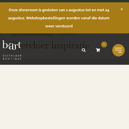
×
Onze showroom is gesloten van 1 augustus tot en met 24
augustus. Webshopbestellingen worden vanaf die datum
weer verstuurd
B-Art Gietvloerboutique
>
Inspiraties
Gietvloer inspiratie
0