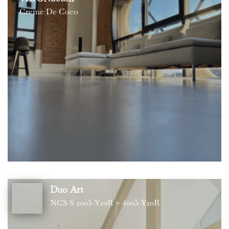
Creme De Coco
Duo Art
NCS S 2005-Y20R + 4005-Y20R