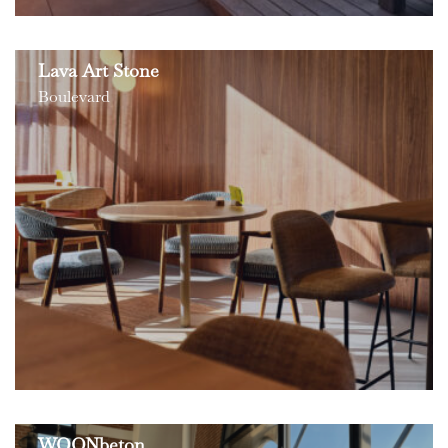
Lava Art Stone
Boulevard
WOONbeton