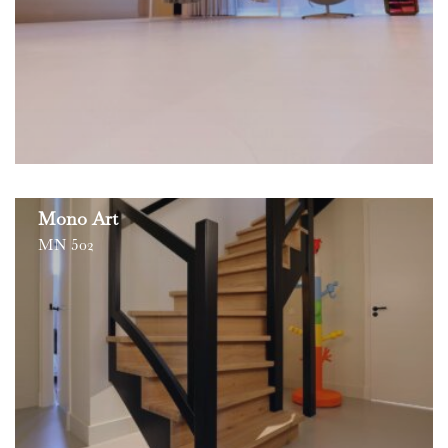
Mono Art
MN 502