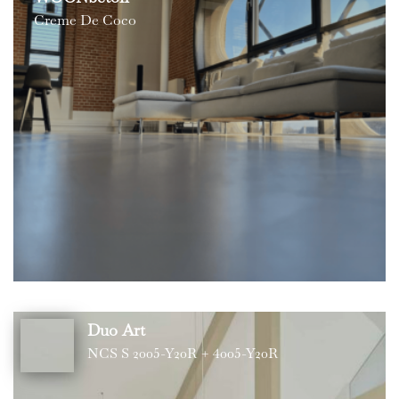
Creme De Coco
Duo Art
NCS S 2005-Y20R + 4005-Y20R