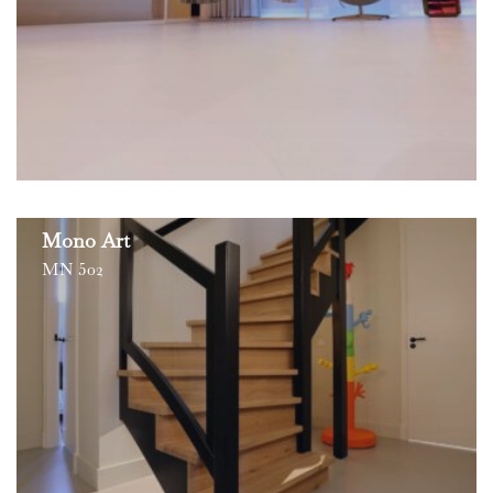
Mono Art
MN 502