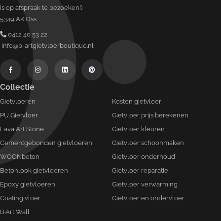
is op afspraak te bezoeken!)
5349 AK Oss
0412 40 53 22
info@b-artgietvloerboutique.nl
Collectie
Gietvloeren
Kosten gietvloer
PU Gietvloer
Gietvloer prijs berekenen
Lava Art Stone
Gietvloer kleuren
Cementgebonden gietvloeren
Gietvloer schoonmaken
WOONbeton
Gietvloer onderhoud
Betonlook gietvloeren
Gietvloer reparatie
Epoxy gietvloeren
Gietvloer verwarming
Coating vloer
Gietvloer en ondervloer
B·Art Wall