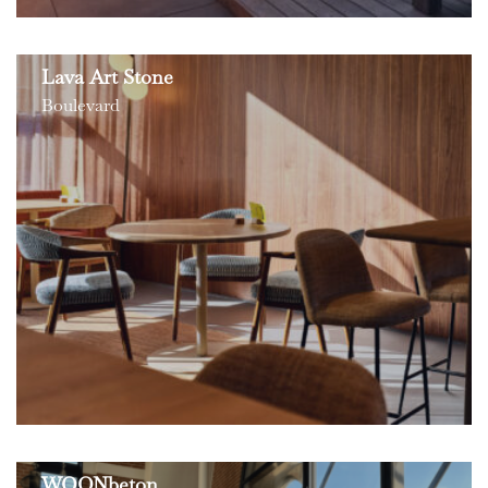
Lava Art Stone
Boulevard
WOONbeton