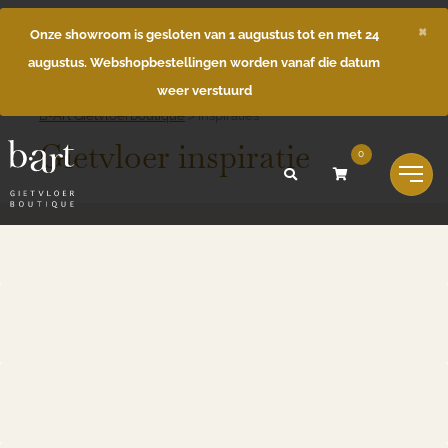
×
Onze showroom is gesloten van 1 augustus tot en met 24
augustus. Webshopbestellingen worden vanaf die datum
weer verstuurd
B-Art Gietvloerboutique
>
Inspiraties
Gietvloer inspiratie
0