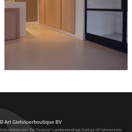
B·Art Gietvloerboutique BV
Industrieterrein “De Zwaluw” Landweerstraat Zuid 97-W (showroom