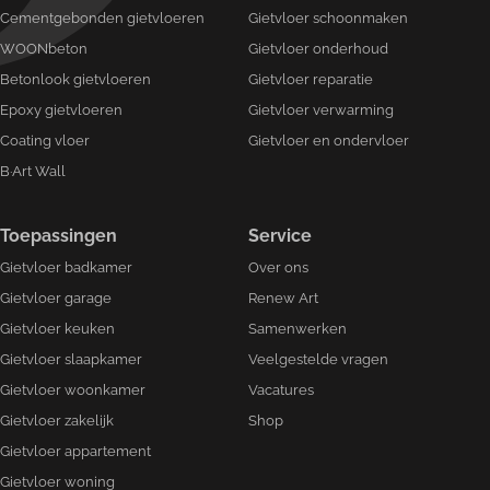
Cementgebonden gietvloeren
Gietvloer schoonmaken
WOONbeton
Gietvloer onderhoud
Betonlook gietvloeren
Gietvloer reparatie
Epoxy gietvloeren
Gietvloer verwarming
Coating vloer
Gietvloer en ondervloer
B·Art Wall
Toepassingen
Service
Gietvloer badkamer
Over ons
Gietvloer garage
Renew Art
Gietvloer keuken
Samenwerken
Gietvloer slaapkamer
Veelgestelde vragen
Gietvloer woonkamer
Vacatures
Gietvloer zakelijk
Shop
Gietvloer appartement
Gietvloer woning