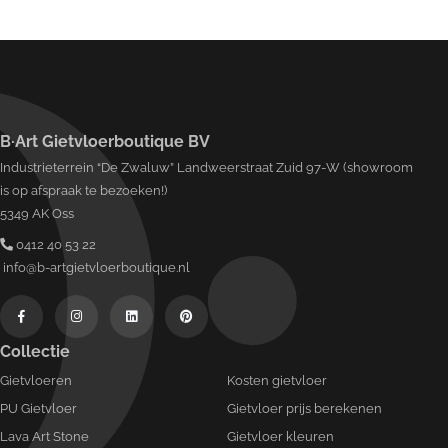
B·Art Gietvloerboutique BV
Industrieterrein “De Zwaluw” Landweerstraat Zuid 97-W (showroom
is op afspraak te bezoeken!)
5349 AK Oss
0412 40 53 22
info@b-artgietvloerboutique.nl
Collectie
Gietvloeren
Kosten gietvloer
PU Gietvloer
Gietvloer prijs berekenen
Lava Art Stone
Gietvloer kleuren