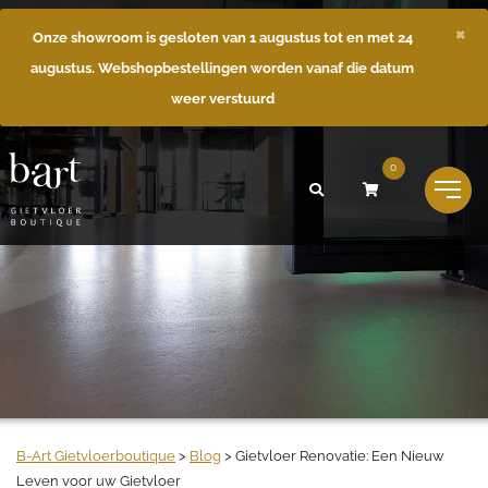
×
Onze showroom is gesloten van 1 augustus tot en met 24
augustus. Webshopbestellingen worden vanaf die datum
weer verstuurd
0
B-Art Gietvloerboutique
>
Blog
>
Gietvloer Renovatie: Een Nieuw
Leven voor uw Gietvloer