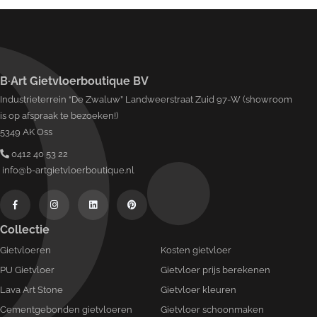
B·Art Gietvloerboutique BV
Industrieterrein “De Zwaluw” Landweerstraat Zuid 97-W (showroom
is op afspraak te bezoeken!)
5349 AK Oss
0412 40 53 22
info@b-artgietvloerboutique.nl
Collectie
Gietvloeren
Kosten gietvloer
PU Gietvloer
Gietvloer prijs berekenen
Lava Art Stone
Gietvloer kleuren
Cementgebonden gietvloeren
Gietvloer schoonmaken