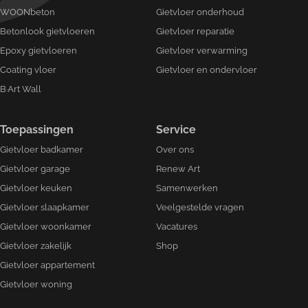
WOONbeton
Gietvloer onderhoud
Betonlook gietvloeren
Gietvloer reparatie
Epoxy gietvloeren
Gietvloer verwarming
Coating vloer
Gietvloer en ondervloer
B·Art Wall
Toepassingen
Service
Gietvloer badkamer
Over ons
Gietvloer garage
Renew Art
Gietvloer keuken
Samenwerken
Gietvloer slaapkamer
Veelgestelde vragen
Gietvloer woonkamer
Vacatures
Gietvloer zakelijk
Shop
Gietvloer appartement
Gietvloer woning