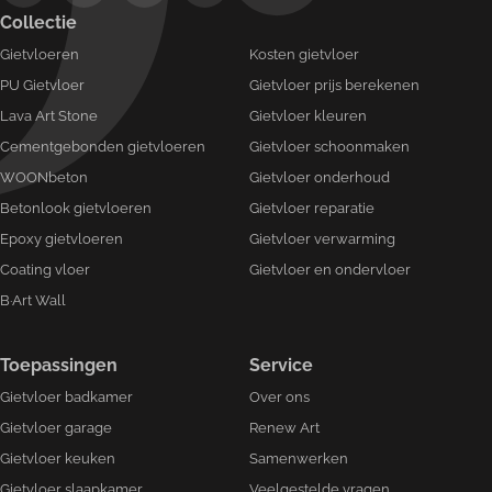
Collectie
Gietvloeren
Kosten gietvloer
PU Gietvloer
Gietvloer prijs berekenen
Lava Art Stone
Gietvloer kleuren
Cementgebonden gietvloeren
Gietvloer schoonmaken
WOONbeton
Gietvloer onderhoud
Betonlook gietvloeren
Gietvloer reparatie
Epoxy gietvloeren
Gietvloer verwarming
Coating vloer
Gietvloer en ondervloer
B·Art Wall
Toepassingen
Service
Gietvloer badkamer
Over ons
Gietvloer garage
Renew Art
Gietvloer keuken
Samenwerken
Gietvloer slaapkamer
Veelgestelde vragen