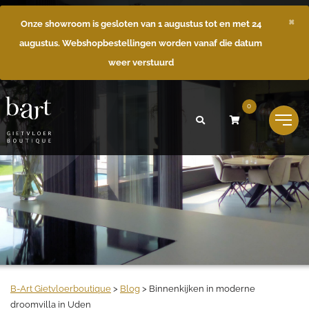
×
Onze showroom is gesloten van 1 augustus tot en met 24
augustus. Webshopbestellingen worden vanaf die datum
weer verstuurd
0
B-Art Gietvloerboutique
>
Blog
>
Binnenkijken in moderne
droomvilla in Uden