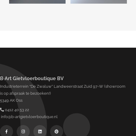
B·Art Gietvloerboutique BV
Industrieterrein “De Zwaluw” Landweerstraat Zuid 97-W (showroom
is op afspraak te bezoeken!)
5349 AK Oss
0412 40 53 22
info@b-artgietvloerboutique.nl