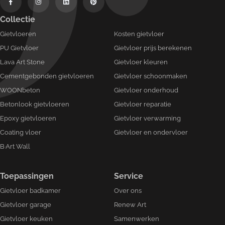
Collectie
Gietvloeren
Kosten gietvloer
PU Gietvloer
Gietvloer prijs berekenen
Lava Art Stone
Gietvloer kleuren
Cementgebonden gietvloeren
Gietvloer schoonmaken
WOONbeton
Gietvloer onderhoud
Betonlook gietvloeren
Gietvloer reparatie
Epoxy gietvloeren
Gietvloer verwarming
Coating vloer
Gietvloer en ondervloer
B·Art Wall
Toepassingen
Service
Gietvloer badkamer
Over ons
Gietvloer garage
Renew Art
Gietvloer keuken
Samenwerken