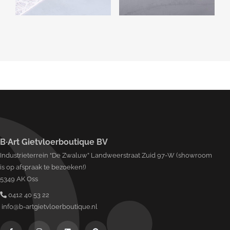
B·Art Gietvloerboutique BV
Industrieterrein “De Zwaluw” Landweerstraat Zuid 97-W (showroom
is op afspraak te bezoeken!)
5349 AK Oss
0412 40 53 22
info@b-artgietvloerboutique.nl