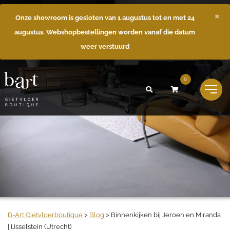
×
Onze showroom is gesloten van 1 augustus tot en met 24
augustus. Webshopbestellingen worden vanaf die datum
weer verstuurd
0
B-Art Gietvloerboutique
>
Blog
>
Binnenkijken bij Jeroen en Miranda
| IJsselstein (Utrecht)