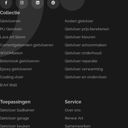
Collectie
Gietvloeren
Kosten gietvloer
PU Gietvloer
Gietvloer prijs berekenen
Lava Art Stone
Gietvloer kleuren
Cementgebonden gietvloeren
Gietvloer schoonmaken
WOONbeton
Gietvloer onderhoud
Betonlook gietvloeren
Gietvloer reparatie
Epoxy gietvloeren
Gietvloer verwarming
Coating vloer
Gietvloer en ondervloer
B·Art Wall
Toepassingen
Service
Gietvloer badkamer
Over ons
Gietvloer garage
Renew Art
Gietvloer keuken
Samenwerken