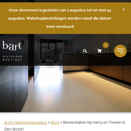
×
Onze showroom is gesloten van 1 augustus tot en met 24
augustus. Webshopbestellingen worden vanaf die datum
weer verstuurd
0
B-Art Gietvloerboutique
>
Blog
>
Binnenkijken bij Harry en Tineke in
Den Bosch