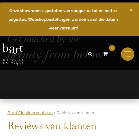
×
Onze showroom is gesloten van 1 augustus tot en met 24
augustus. Webshopbestellingen worden vanaf die datum
weer verstuurd
Get touched by the
beauty from below
0
B-Art Gietvloerboutique
>
Reviews van klanten
Reviews van klanten