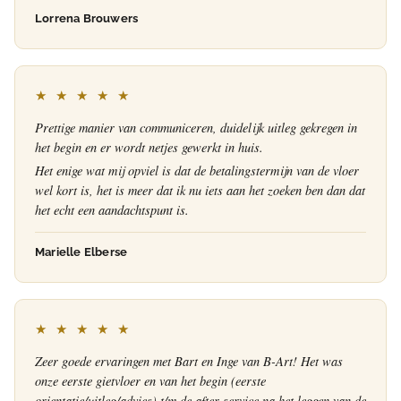
Lorrena Brouwers
★ ★ ★ ★ ★
Prettige manier van communiceren, duidelijk uitleg gekregen in
het begin en er wordt netjes gewerkt in huis.
Het enige wat mij opviel is dat de betalingstermijn van de vloer
wel kort is, het is meer dat ik nu iets aan het zoeken ben dan dat
het echt een aandachtspunt is.
Marielle Elberse
★ ★ ★ ★ ★
Zeer goede ervaringen met Bart en Inge van B-Art! Het was
onze eerste gietvloer en van het begin (eerste
orientatie/uitleg/advies) t/m de after-service na het leggen van de