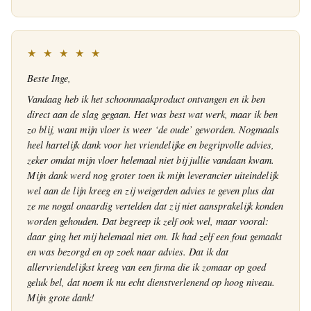
★ ★ ★ ★ ★
Beste Inge,
Vandaag heb ik het schoonmaakproduct ontvangen en ik ben
direct aan de slag gegaan. Het was best wat werk, maar ik ben
zo blij, want mijn vloer is weer ‘de oude’ geworden. Nogmaals
heel hartelijk dank voor het vriendelijke en begripvolle advies,
zeker omdat mijn vloer helemaal niet bij jullie vandaan kwam.
Mijn dank werd nog groter toen ik mijn leverancier uiteindelijk
wel aan de lijn kreeg en zij weigerden advies te geven plus dat
ze me nogal onaardig vertelden dat zij niet aansprakelijk konden
worden gehouden. Dat begreep ik zelf ook wel, maar vooral:
daar ging het mij helemaal niet om. Ik had zelf een fout gemaakt
en was bezorgd en op zoek naar advies. Dat ik dat
allervriendelijkst kreeg van een firma die ik zomaar op goed
geluk bel, dat noem ik nu echt dienstverlenend op hoog niveau.
Mijn grote dank!