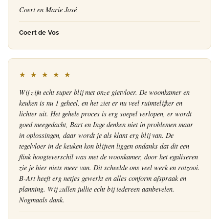
Coert en Marie José
Coert de Vos
★ ★ ★ ★ ★
Wij zijn echt super blij met onze gietvloer. De woonkamer en
keuken is nu 1 geheel, en het ziet er nu veel ruimtelijker en
lichter uit. Het gehele proces is erg soepel verlopen, er wordt
goed meegedacht, Bart en Inge denken niet in problemen maar
in oplossingen, daar wordt je als klant erg blij van. De
tegelvloer in de keuken kon blijven liggen ondanks dat dit een
flink hoogteverschil was met de woonkamer, door het egaliseren
zie je hier niets meer van. Dit scheelde ons veel werk en rotzooi.
B-Art heeft erg netjes gewerkt en alles conform afspraak en
planning. Wij zullen jullie echt bij iedereen aanbevelen.
Nogmaals dank.