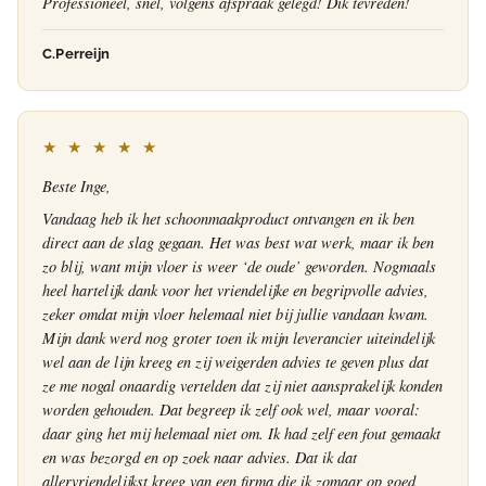
Professioneel, snel, volgens afspraak gelegd! Dik tevreden!
C.Perreijn
★ ★ ★ ★ ★
Beste Inge,
Vandaag heb ik het schoonmaakproduct ontvangen en ik ben
direct aan de slag gegaan. Het was best wat werk, maar ik ben
zo blij, want mijn vloer is weer ‘de oude’ geworden. Nogmaals
heel hartelijk dank voor het vriendelijke en begripvolle advies,
zeker omdat mijn vloer helemaal niet bij jullie vandaan kwam.
Mijn dank werd nog groter toen ik mijn leverancier uiteindelijk
wel aan de lijn kreeg en zij weigerden advies te geven plus dat
ze me nogal onaardig vertelden dat zij niet aansprakelijk konden
worden gehouden. Dat begreep ik zelf ook wel, maar vooral:
daar ging het mij helemaal niet om. Ik had zelf een fout gemaakt
en was bezorgd en op zoek naar advies. Dat ik dat
allervriendelijkst kreeg van een firma die ik zomaar op goed