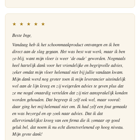
★ ★ ★ ★ ★
Beste Inge,
Vandaag heb ik het schoonmaakproduct ontvangen en ik ben
direct aan de slag gegaan. Het was best wat werk, maar ik ben
zo blij, want mijn vloer is weer ‘de oude’ geworden. Nogmaals
heel hartelijk dank voor het vriendelijke en begripvolle advies,
zeker omdat mijn vloer helemaal niet bij jullie vandaan kwam.
Mijn dank werd nog groter toen ik mijn leverancier uiteindelijk
wel aan de lijn kreeg en zij weigerden advies te geven plus dat
ze me nogal onaardig vertelden dat zij niet aansprakelijk konden
worden gehouden. Dat begreep ik zelf ook wel, maar vooral:
daar ging het mij helemaal niet om. Ik had zelf een fout gemaakt
en was bezorgd en op zoek naar advies. Dat ik dat
allervriendelijkst kreeg van een firma die ik zomaar op goed
geluk bel, dat noem ik nu echt dienstverlenend op hoog niveau.
Mijn grote dank!