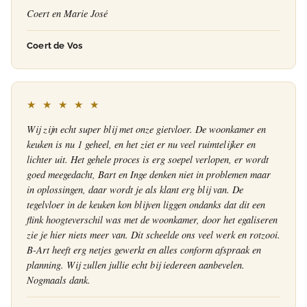
Coert en Marie José
Coert de Vos
★ ★ ★ ★ ★
Wij zijn echt super blij met onze gietvloer. De woonkamer en
keuken is nu 1 geheel, en het ziet er nu veel ruimtelijker en
lichter uit. Het gehele proces is erg soepel verlopen, er wordt
goed meegedacht, Bart en Inge denken niet in problemen maar
in oplossingen, daar wordt je als klant erg blij van. De
tegelvloer in de keuken kon blijven liggen ondanks dat dit een
flink hoogteverschil was met de woonkamer, door het egaliseren
zie je hier niets meer van. Dit scheelde ons veel werk en rotzooi.
B-Art heeft erg netjes gewerkt en alles conform afspraak en
planning. Wij zullen jullie echt bij iedereen aanbevelen.
Nogmaals dank.