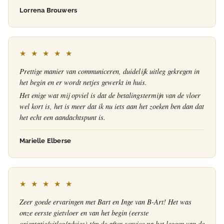
Lorrena Brouwers
★ ★ ★ ★ ★
Prettige manier van communiceren, duidelijk uitleg gekregen in
het begin en er wordt netjes gewerkt in huis.
Het enige wat mij opviel is dat de betalingstermijn van de vloer
wel kort is, het is meer dat ik nu iets aan het zoeken ben dan dat
het echt een aandachtspunt is.
Marielle Elberse
★ ★ ★ ★ ★
Zeer goede ervaringen met Bart en Inge van B-Art! Het was
onze eerste gietvloer en van het begin (eerste
orientatie/uitleg/advies) t/m de after-service na het leggen van de