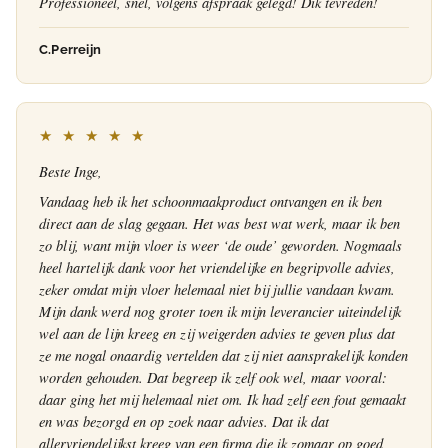
Professioneel, snel, volgens afspraak gelegd! Dik tevreden!
C.Perreijn
★ ★ ★ ★ ★
Beste Inge,
Vandaag heb ik het schoonmaakproduct ontvangen en ik ben
direct aan de slag gegaan. Het was best wat werk, maar ik ben
zo blij, want mijn vloer is weer ‘de oude’ geworden. Nogmaals
heel hartelijk dank voor het vriendelijke en begripvolle advies,
zeker omdat mijn vloer helemaal niet bij jullie vandaan kwam.
Mijn dank werd nog groter toen ik mijn leverancier uiteindelijk
wel aan de lijn kreeg en zij weigerden advies te geven plus dat
ze me nogal onaardig vertelden dat zij niet aansprakelijk konden
worden gehouden. Dat begreep ik zelf ook wel, maar vooral:
daar ging het mij helemaal niet om. Ik had zelf een fout gemaakt
en was bezorgd en op zoek naar advies. Dat ik dat
allervriendelijkst kreeg van een firma die ik zomaar op goed