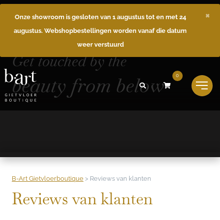
×
Onze showroom is gesloten van 1 augustus tot en met 24
augustus. Webshopbestellingen worden vanaf die datum
weer verstuurd
Get touched by the
beauty from below
0
B-Art Gietvloerboutique
>
Reviews van klanten
Reviews van klanten