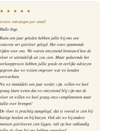
★ ★ ★ ★ ★
review ontvangen per email
Hallo Inge,
Ruim een jaar geleden hebben jullie bij ons een
concrete art gietvloer gelegd. Het ware spannende
tijden voor ons. We waren ontzettend benieuwd hoe de
vloer er uiteindelijk uit zou zien. Maar gedurende het
verkoopproces hebben jullie goede en eerlijke adviezen
gegeven dus we wisten ongeveer wat we konden
verwachten.
Nu we inmiddels een jaar verder zijn, willen we heel
graag laten weten dat we ontzettend blij zijn met de
vloer en willen we heel graag onze complimenten naar
jullie over brengen!
De vloer is prachtig aangelegd, dat is vooral te zien bij
lastige hoeken en bij buizen. Ook als we bij andere
mensen gietvloeren zien liggen, valt op hoe vakkundig
jullie de vloer bij ons hebben aangelegd.