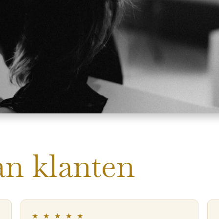
an klanten
★ ★ ★ ★ ★