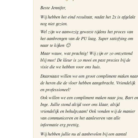
Beste Jennifer,
Wij hebben het eind resultaat, nadat het 2x is afgelakt
nog niet gezien.
Wel zijn we aanwezig geweest tijdens het proces van
het aanbrengen van de PU laag. Super satisfying om
naar te kijken 🙂
Maar wauw, wat prachtig! Wij zijn er zo ontzettend
blij mee! De kleur is zo mooi en past precies bij de
visie die we hebben voor ons huis.
Daarnaast willen we een groot compliment maken naa
de heren die de vloer hebben aangebracht. Vriendelijk
en professioneel!
Ook willen we een compliment maken naar jou, Bart e
Inge. Jullie stond altijd voor ons klaar, altijd
vriendelijk en behulpzaam! Ook vonden wij de manier
van communiceren en het aanleveren van alle
informatie erg prettig.
Wij hebben jullie nu al aanbevolen bij een aantal