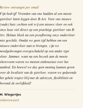
Review ontvangen per email
Fijn bedrijf! Vrienden van ons hadden al een mooie
gietvloer laten leggen door B-Art. Voor ons nieuwe
(oude) huis zochten ook wij een nieuwe vloer en ook
onze keus viel direct op een prachtige gietvloer van B-
Art. Helaas bleek na een proefboring onze ondervloer
niet geschikt. Omdat we geen tijd hebben om een
nieuwe ondervloer aan te brengen, zijn we
noodgedwongen overgeschakeld op een ander type
vloer. Jammer, want na een bezoek aan de mooie
showroom waren we meteen enthousiast over het
aanbod. En hoewel we dus geen mening kunnen geven
over de kwaliteit van de gietvloer, waren we gedurende
het gehele traject blij met de adviezen, flexibiliteit en
bovenal de eerlijkheid!
M. Wiegertjes
Valkenswaard