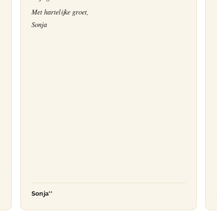
Met hartelijke groet,
Sonja
Sonja**