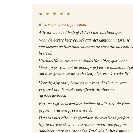
★ ★ ★ ★ ★
Review ontvangen per email
Alle lof voor het bedrijf B-Art Gietvloerboutique.
Voor de eerste keer bezoek aan het kantoor in Oss, je
ziet meteen de luxe uitstraling en de zorg die hieraan i
besteed.
Vriendelijke ontvangst en duidelijke uitleg qua vloer,
kleur, prijs, (en niet de hoofdprijs) en we namen de tijd
om hier goed over na te denken, niet over 1 nacht ijs!
Vervolg afspraak, besloten om voor de vloer te gaan,
vrij snel alle E-mails betreffende de vloer en
opstookprotocol.
Bart en zijn medewerkers hebben in alle rust de vloer
gegoten, wat een precisie werk.
Het was niet alleen de gietvloer die overigens perfect
ligt in onze keuken en wasruimte, maar ook ging onze
aandacht naar een prachtige Tafel, die in het kantoor