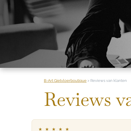
B-Art Gietvloerboutique
>
Reviews van klanten
Reviews v
★ ★ ★ ★ ★