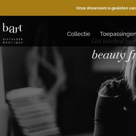
Onze showroom is gesloten van
Collectie
Toepassinge
Get touched by t
beauty 