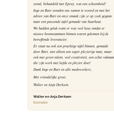
stond, behandeld met Epoxy, wat een schoonheid!
Inge en Bart stonden ons samen te woord en met het
advies van Bart en onze smaak zijn ze op zoek gegaan
naar een passende tafel gemaakt van Suarhout.
We hadden geluk want er was veel keus omdat er
nieuwe boomstammen binnen waren gekomen bij de
betreffende leverancier.
Er staat nu ook een prachtige tafel binnen, gemaakt
door Bart, niet alleen een super plezierige man, maar
ook met groot talent, veel creativiteit, een echte vakman
die zijn werk met liefde en plezier doet!
Dank Inge en Bart en alle medewerkers,
Met vriendelijke groet,
Walter en Anja Derksen.
Walter en Anja Derksen
Rosmalen