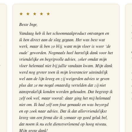
★ ★ ★ ★ ★
Beste Inge,
Vandaag heb ik het schoonmaakproduct ontvangen en
ik ben direct aan de slag gegaan. Het was best wat
s
werk, maar ik ben zo blij, want mijn vloer is weer ‘de
oude’ geworden. Nogmaals heel hartelijk dank voor het
vriendelijke en begripvolle advies, zeker omdat mijn
vloer helemaal niet bij jullie vandaan kwam. Mijn dank
werd nog groter toen ik mijn leverancier uiteindelijk
wel aan de lijn kreeg en zij weigerden advies te geven
plus dat ze me nogal onaardig vertelden dat zij niet
aansprakelijk konden worden gehouden. Dat begreep ik
zelf ook wel, maar vooral: daar ging het mij helemaal
niet om. Ik had zelf een fout gemaakt en was bezorgd
en op zoek naar advies. Dat ik dat allervriendelijkst
kreeg van een firma die ik zomaar op goed geluk bel,
dat noem ik nu echt dienstverlenend op hoog niveau.
Mijn grote dank!