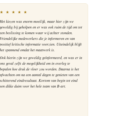
★ ★ ★ ★ ★
Het kiezen was enorm moeilijk, maar hier zijn we
geweldig bij geholpen en er was ook ruim de tijd om tot
een beslissing te komen waar wij achter stonden.
Vriendelijke medewerkers die je informeren en van
positief kritische informatie voorzien. Uiteindelijk blijft
het spannend omdat het maatwerk is.
Ook hierin zijn we geweldig geïnformeerd, en was er in
ons geval zelfs de mogelijkheid om in overleg te
bepalen hoe druk de vloer zou worden. Daarna is het
afwachten om na een aantal dagen te genieten van een
schitterend eindresultaat. Kortom van begin tot eind
een dikke duim voor het hele team van B-art.