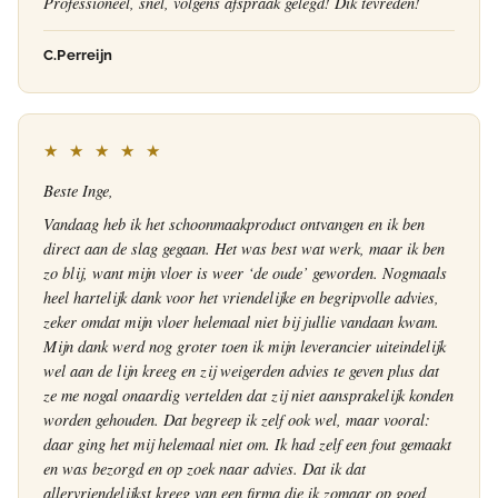
Professioneel, snel, volgens afspraak gelegd! Dik tevreden!
C.Perreijn
★ ★ ★ ★ ★
Beste Inge,
Vandaag heb ik het schoonmaakproduct ontvangen en ik ben
direct aan de slag gegaan. Het was best wat werk, maar ik ben
zo blij, want mijn vloer is weer ‘de oude’ geworden. Nogmaals
heel hartelijk dank voor het vriendelijke en begripvolle advies,
zeker omdat mijn vloer helemaal niet bij jullie vandaan kwam.
Mijn dank werd nog groter toen ik mijn leverancier uiteindelijk
wel aan de lijn kreeg en zij weigerden advies te geven plus dat
ze me nogal onaardig vertelden dat zij niet aansprakelijk konden
worden gehouden. Dat begreep ik zelf ook wel, maar vooral:
daar ging het mij helemaal niet om. Ik had zelf een fout gemaakt
en was bezorgd en op zoek naar advies. Dat ik dat
allervriendelijkst kreeg van een firma die ik zomaar op goed