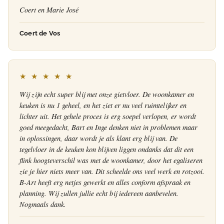
Coert en Marie José
Coert de Vos
★ ★ ★ ★ ★
Wij zijn echt super blij met onze gietvloer. De woonkamer en
keuken is nu 1 geheel, en het ziet er nu veel ruimtelijker en
lichter uit. Het gehele proces is erg soepel verlopen, er wordt
goed meegedacht, Bart en Inge denken niet in problemen maar
in oplossingen, daar wordt je als klant erg blij van. De
tegelvloer in de keuken kon blijven liggen ondanks dat dit een
flink hoogteverschil was met de woonkamer, door het egaliseren
zie je hier niets meer van. Dit scheelde ons veel werk en rotzooi.
B-Art heeft erg netjes gewerkt en alles conform afspraak en
planning. Wij zullen jullie echt bij iedereen aanbevelen.
Nogmaals dank.