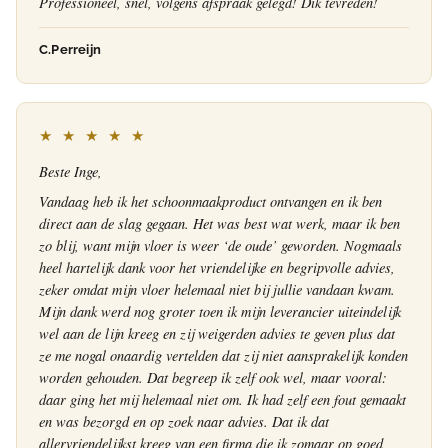
Professioneel, snel, volgens afspraak gelegd! Dik tevreden!
C.Perreijn
★ ★ ★ ★ ★
Beste Inge,
Vandaag heb ik het schoonmaakproduct ontvangen en ik ben
direct aan de slag gegaan. Het was best wat werk, maar ik ben
zo blij, want mijn vloer is weer ‘de oude’ geworden. Nogmaals
heel hartelijk dank voor het vriendelijke en begripvolle advies,
zeker omdat mijn vloer helemaal niet bij jullie vandaan kwam.
Mijn dank werd nog groter toen ik mijn leverancier uiteindelijk
wel aan de lijn kreeg en zij weigerden advies te geven plus dat
ze me nogal onaardig vertelden dat zij niet aansprakelijk konden
worden gehouden. Dat begreep ik zelf ook wel, maar vooral:
daar ging het mij helemaal niet om. Ik had zelf een fout gemaakt
en was bezorgd en op zoek naar advies. Dat ik dat
allervriendelijkst kreeg van een firma die ik zomaar op goed