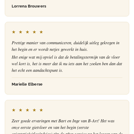
Lorrena Brouwers
★ ★ ★ ★ ★
Prettige manier van communiceren, duidelijk uitleg gekregen in
het begin en er wordt netjes gewerkt in huis.
Het enige wat mij opviel is dat de betalingstermijn van de vloer
wel kort is, het is meer dat ik nu iets aan het zoeken ben dan dat
het echt een aandachtspunt is.
Marielle Elberse
★ ★ ★ ★ ★
Zeer goede ervaringen met Bart en Inge van B-Art! Het was
onze eerste gietvloer en van het begin (eerste
orientatie/uitleg/advies) t/m de after-service na het leggen van de