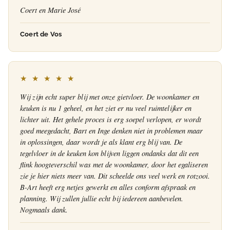
Coert en Marie José
Coert de Vos
★ ★ ★ ★ ★
Wij zijn echt super blij met onze gietvloer. De woonkamer en
keuken is nu 1 geheel, en het ziet er nu veel ruimtelijker en
lichter uit. Het gehele proces is erg soepel verlopen, er wordt
goed meegedacht, Bart en Inge denken niet in problemen maar
in oplossingen, daar wordt je als klant erg blij van. De
tegelvloer in de keuken kon blijven liggen ondanks dat dit een
flink hoogteverschil was met de woonkamer, door het egaliseren
zie je hier niets meer van. Dit scheelde ons veel werk en rotzooi.
B-Art heeft erg netjes gewerkt en alles conform afspraak en
planning. Wij zullen jullie echt bij iedereen aanbevelen.
Nogmaals dank.