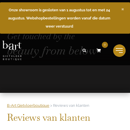
×
Onze showroom is gesloten van 1 augustus tot en met 24
augustus. Webshopbestellingen worden vanaf die datum
weer verstuurd
Get touched by the
beauty from below
0
B-Art Gietvloerboutique
>
Reviews van klanten
Reviews van klanten