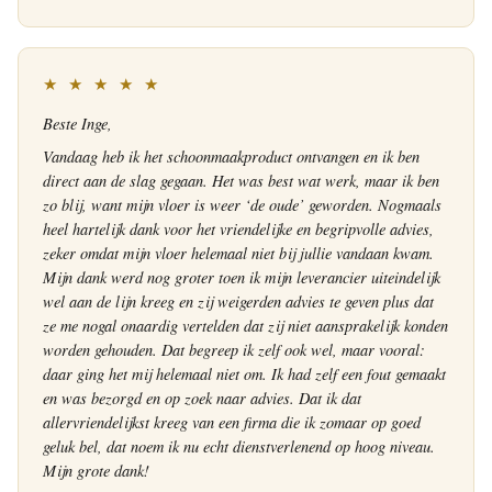
★ ★ ★ ★ ★
Beste Inge,
Vandaag heb ik het schoonmaakproduct ontvangen en ik ben
direct aan de slag gegaan. Het was best wat werk, maar ik ben
zo blij, want mijn vloer is weer ‘de oude’ geworden. Nogmaals
heel hartelijk dank voor het vriendelijke en begripvolle advies,
zeker omdat mijn vloer helemaal niet bij jullie vandaan kwam.
Mijn dank werd nog groter toen ik mijn leverancier uiteindelijk
wel aan de lijn kreeg en zij weigerden advies te geven plus dat
ze me nogal onaardig vertelden dat zij niet aansprakelijk konden
worden gehouden. Dat begreep ik zelf ook wel, maar vooral:
daar ging het mij helemaal niet om. Ik had zelf een fout gemaakt
en was bezorgd en op zoek naar advies. Dat ik dat
allervriendelijkst kreeg van een firma die ik zomaar op goed
geluk bel, dat noem ik nu echt dienstverlenend op hoog niveau.
Mijn grote dank!