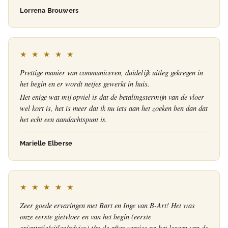
Lorrena Brouwers
★ ★ ★ ★ ★
Prettige manier van communiceren, duidelijk uitleg gekregen in
het begin en er wordt netjes gewerkt in huis.
Het enige wat mij opviel is dat de betalingstermijn van de vloer
wel kort is, het is meer dat ik nu iets aan het zoeken ben dan dat
het echt een aandachtspunt is.
Marielle Elberse
★ ★ ★ ★ ★
Zeer goede ervaringen met Bart en Inge van B-Art! Het was
onze eerste gietvloer en van het begin (eerste
orientatie/uitleg/advies) t/m de after-service na het leggen van de