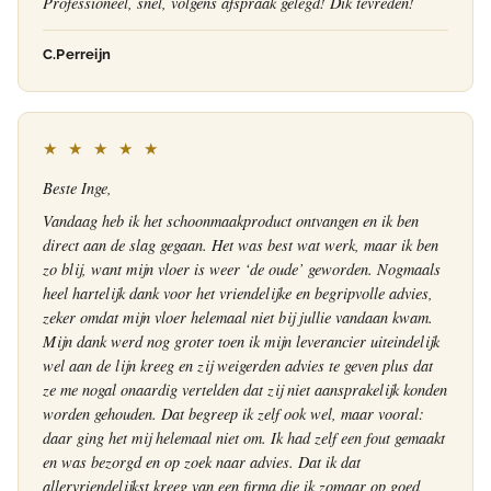
Professioneel, snel, volgens afspraak gelegd! Dik tevreden!
C.Perreijn
★ ★ ★ ★ ★
Beste Inge,
Vandaag heb ik het schoonmaakproduct ontvangen en ik ben
direct aan de slag gegaan. Het was best wat werk, maar ik ben
zo blij, want mijn vloer is weer ‘de oude’ geworden. Nogmaals
heel hartelijk dank voor het vriendelijke en begripvolle advies,
zeker omdat mijn vloer helemaal niet bij jullie vandaan kwam.
Mijn dank werd nog groter toen ik mijn leverancier uiteindelijk
wel aan de lijn kreeg en zij weigerden advies te geven plus dat
ze me nogal onaardig vertelden dat zij niet aansprakelijk konden
worden gehouden. Dat begreep ik zelf ook wel, maar vooral:
daar ging het mij helemaal niet om. Ik had zelf een fout gemaakt
en was bezorgd en op zoek naar advies. Dat ik dat
allervriendelijkst kreeg van een firma die ik zomaar op goed