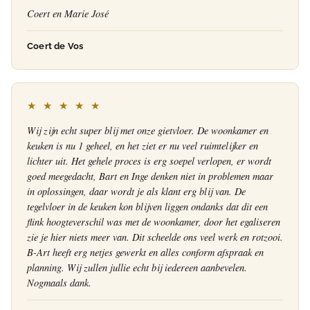
Coert en Marie José
Coert de Vos
★ ★ ★ ★ ★
Wij zijn echt super blij met onze gietvloer. De woonkamer en
keuken is nu 1 geheel, en het ziet er nu veel ruimtelijker en
lichter uit. Het gehele proces is erg soepel verlopen, er wordt
goed meegedacht, Bart en Inge denken niet in problemen maar
in oplossingen, daar wordt je als klant erg blij van. De
tegelvloer in de keuken kon blijven liggen ondanks dat dit een
flink hoogteverschil was met de woonkamer, door het egaliseren
zie je hier niets meer van. Dit scheelde ons veel werk en rotzooi.
B-Art heeft erg netjes gewerkt en alles conform afspraak en
planning. Wij zullen jullie echt bij iedereen aanbevelen.
Nogmaals dank.