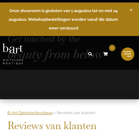
×
Onze showroom is gesloten van 1 augustus tot en met 24
augustus. Webshopbestellingen worden vanaf die datum
weer verstuurd
Get touched by the
beauty from below
0
B-Art Gietvloerboutique
>
Reviews van klanten
Reviews van klanten