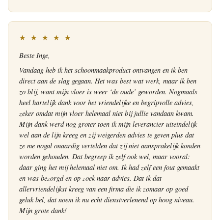
★ ★ ★ ★ ★
Beste Inge,
Vandaag heb ik het schoonmaakproduct ontvangen en ik ben
direct aan de slag gegaan. Het was best wat werk, maar ik ben
zo blij, want mijn vloer is weer ‘de oude’ geworden. Nogmaals
heel hartelijk dank voor het vriendelijke en begripvolle advies,
zeker omdat mijn vloer helemaal niet bij jullie vandaan kwam.
Mijn dank werd nog groter toen ik mijn leverancier uiteindelijk
wel aan de lijn kreeg en zij weigerden advies te geven plus dat
ze me nogal onaardig vertelden dat zij niet aansprakelijk konden
worden gehouden. Dat begreep ik zelf ook wel, maar vooral:
daar ging het mij helemaal niet om. Ik had zelf een fout gemaakt
en was bezorgd en op zoek naar advies. Dat ik dat
allervriendelijkst kreeg van een firma die ik zomaar op goed
geluk bel, dat noem ik nu echt dienstverlenend op hoog niveau.
Mijn grote dank!