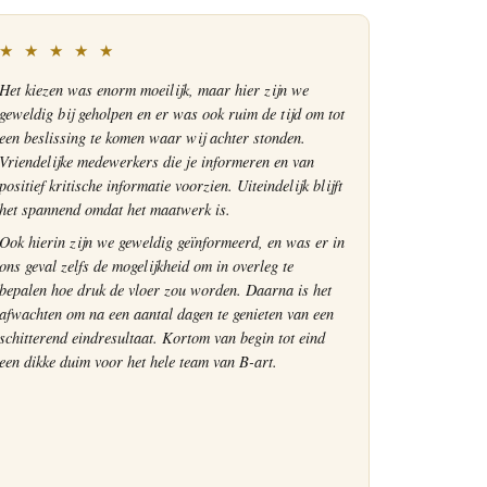
★ ★ ★ ★ ★
Het kiezen was enorm moeilijk, maar hier zijn we
geweldig bij geholpen en er was ook ruim de tijd om tot
een beslissing te komen waar wij achter stonden.
Vriendelijke medewerkers die je informeren en van
positief kritische informatie voorzien. Uiteindelijk blijft
het spannend omdat het maatwerk is.
Ook hierin zijn we geweldig geïnformeerd, en was er in
ons geval zelfs de mogelijkheid om in overleg te
bepalen hoe druk de vloer zou worden. Daarna is het
afwachten om na een aantal dagen te genieten van een
schitterend eindresultaat. Kortom van begin tot eind
een dikke duim voor het hele team van B-art.