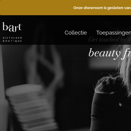
Onze showroom is gesloten van
Collectie
Toepassinge
Get touched by t
beauty 