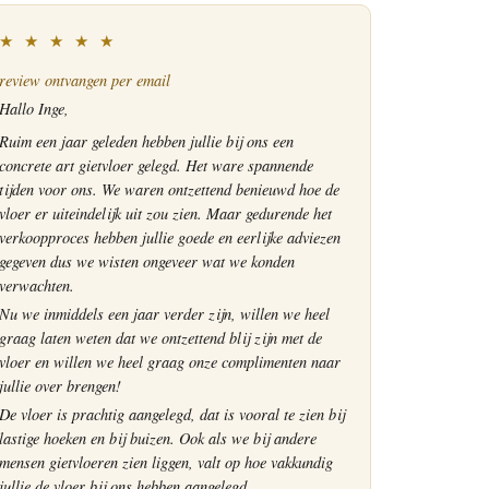
★ ★ ★ ★ ★
review ontvangen per email
Hallo Inge,
Ruim een jaar geleden hebben jullie bij ons een
concrete art gietvloer gelegd. Het ware spannende
tijden voor ons. We waren ontzettend benieuwd hoe de
vloer er uiteindelijk uit zou zien. Maar gedurende het
verkoopproces hebben jullie goede en eerlijke adviezen
gegeven dus we wisten ongeveer wat we konden
verwachten.
Nu we inmiddels een jaar verder zijn, willen we heel
graag laten weten dat we ontzettend blij zijn met de
vloer en willen we heel graag onze complimenten naar
jullie over brengen!
De vloer is prachtig aangelegd, dat is vooral te zien bij
lastige hoeken en bij buizen. Ook als we bij andere
mensen gietvloeren zien liggen, valt op hoe vakkundig
jullie de vloer bij ons hebben aangelegd.