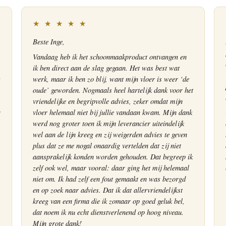
★ ★ ★ ★ ★
Beste Inge,
Vandaag heb ik het schoonmaakproduct ontvangen en
ik ben direct aan de slag gegaan. Het was best wat
s
werk, maar ik ben zo blij, want mijn vloer is weer ‘de
oude’ geworden. Nogmaals heel hartelijk dank voor het
vriendelijke en begripvolle advies, zeker omdat mijn
vloer helemaal niet bij jullie vandaan kwam. Mijn dank
werd nog groter toen ik mijn leverancier uiteindelijk
wel aan de lijn kreeg en zij weigerden advies te geven
plus dat ze me nogal onaardig vertelden dat zij niet
aansprakelijk konden worden gehouden. Dat begreep ik
zelf ook wel, maar vooral: daar ging het mij helemaal
niet om. Ik had zelf een fout gemaakt en was bezorgd
en op zoek naar advies. Dat ik dat allervriendelijkst
kreeg van een firma die ik zomaar op goed geluk bel,
dat noem ik nu echt dienstverlenend op hoog niveau.
Mijn grote dank!