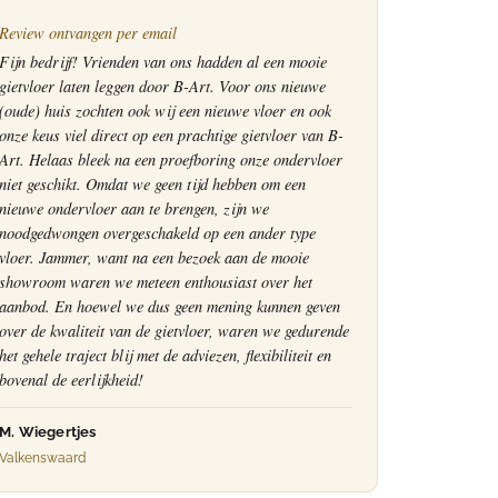
Review ontvangen per email
Fijn bedrijf! Vrienden van ons hadden al een mooie
gietvloer laten leggen door B-Art. Voor ons nieuwe
(oude) huis zochten ook wij een nieuwe vloer en ook
onze keus viel direct op een prachtige gietvloer van B-
Art. Helaas bleek na een proefboring onze ondervloer
niet geschikt. Omdat we geen tijd hebben om een
nieuwe ondervloer aan te brengen, zijn we
noodgedwongen overgeschakeld op een ander type
vloer. Jammer, want na een bezoek aan de mooie
showroom waren we meteen enthousiast over het
aanbod. En hoewel we dus geen mening kunnen geven
over de kwaliteit van de gietvloer, waren we gedurende
het gehele traject blij met de adviezen, flexibiliteit en
bovenal de eerlijkheid!
M. Wiegertjes
Valkenswaard