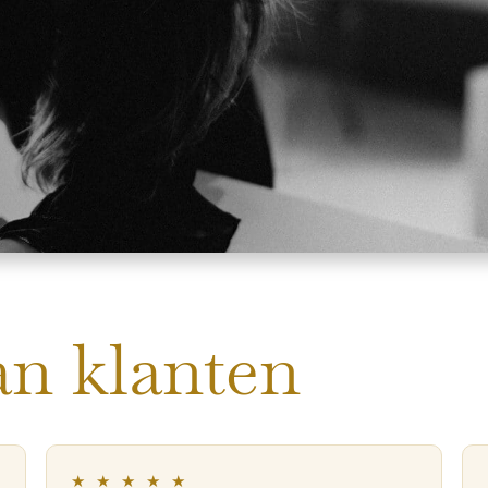
an klanten
★ ★ ★ ★ ★