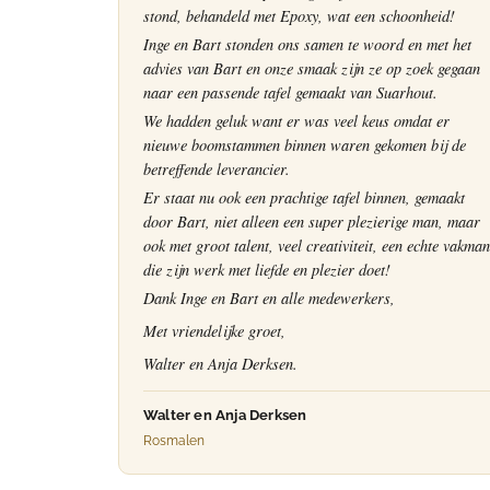
stond, behandeld met Epoxy, wat een schoonheid!
Inge en Bart stonden ons samen te woord en met het
advies van Bart en onze smaak zijn ze op zoek gegaan
naar een passende tafel gemaakt van Suarhout.
We hadden geluk want er was veel keus omdat er
nieuwe boomstammen binnen waren gekomen bij de
betreffende leverancier.
Er staat nu ook een prachtige tafel binnen, gemaakt
door Bart, niet alleen een super plezierige man, maar
ook met groot talent, veel creativiteit, een echte vakman
die zijn werk met liefde en plezier doet!
Dank Inge en Bart en alle medewerkers,
Met vriendelijke groet,
Walter en Anja Derksen.
Walter en Anja Derksen
Rosmalen