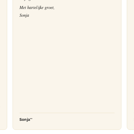
Met hartelijke groet,
Sonja
Sonja**