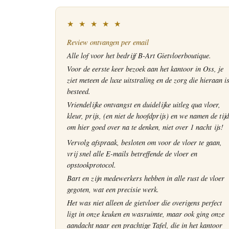
★ ★ ★ ★ ★
Review ontvangen per email
Alle lof voor het bedrijf B-Art Gietvloerboutique.
Voor de eerste keer bezoek aan het kantoor in Oss, je
ziet meteen de luxe uitstraling en de zorg die hieraan i
besteed.
Vriendelijke ontvangst en duidelijke uitleg qua vloer,
kleur, prijs, (en niet de hoofdprijs) en we namen de tijd
om hier goed over na te denken, niet over 1 nacht ijs!
Vervolg afspraak, besloten om voor de vloer te gaan,
vrij snel alle E-mails betreffende de vloer en
opstookprotocol.
Bart en zijn medewerkers hebben in alle rust de vloer
gegoten, wat een precisie werk.
Het was niet alleen de gietvloer die overigens perfect
ligt in onze keuken en wasruimte, maar ook ging onze
aandacht naar een prachtige Tafel, die in het kantoor