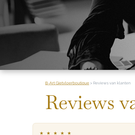
B-Art Gietvloerboutique
>
Reviews van klanten
Reviews v
★ ★ ★ ★ ★