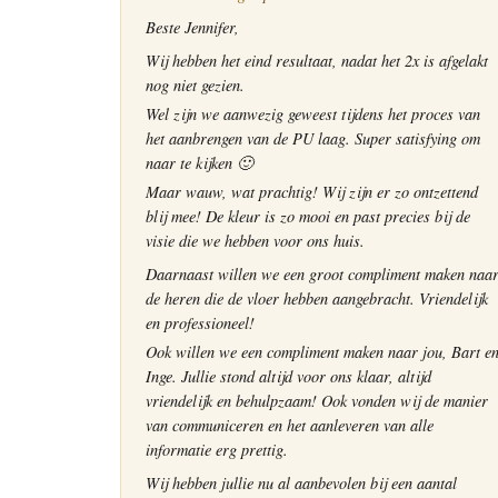
Beste Jennifer,
Wij hebben het eind resultaat, nadat het 2x is afgelakt
nog niet gezien.
Wel zijn we aanwezig geweest tijdens het proces van
het aanbrengen van de PU laag. Super satisfying om
naar te kijken 🙂
Maar wauw, wat prachtig! Wij zijn er zo ontzettend
blij mee! De kleur is zo mooi en past precies bij de
visie die we hebben voor ons huis.
Daarnaast willen we een groot compliment maken naa
de heren die de vloer hebben aangebracht. Vriendelijk
en professioneel!
Ook willen we een compliment maken naar jou, Bart e
Inge. Jullie stond altijd voor ons klaar, altijd
vriendelijk en behulpzaam! Ook vonden wij de manier
van communiceren en het aanleveren van alle
informatie erg prettig.
Wij hebben jullie nu al aanbevolen bij een aantal