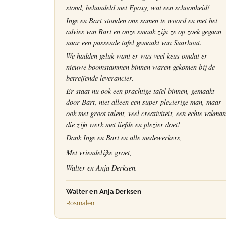
stond, behandeld met Epoxy, wat een schoonheid!
Inge en Bart stonden ons samen te woord en met het
advies van Bart en onze smaak zijn ze op zoek gegaan
naar een passende tafel gemaakt van Suarhout.
We hadden geluk want er was veel keus omdat er
nieuwe boomstammen binnen waren gekomen bij de
betreffende leverancier.
Er staat nu ook een prachtige tafel binnen, gemaakt
door Bart, niet alleen een super plezierige man, maar
ook met groot talent, veel creativiteit, een echte vakman
die zijn werk met liefde en plezier doet!
Dank Inge en Bart en alle medewerkers,
Met vriendelijke groet,
Walter en Anja Derksen.
Walter en Anja Derksen
Rosmalen