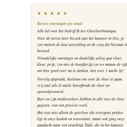
★ ★ ★ ★ ★
Review ontvangen per email
Alle lof voor het bedrijf B-Art Gietvloerboutique.
Voor de eerste keer bezoek aan het kantoor in Oss, je
ziet meteen de luxe uitstraling en de zorg die hieraan i
besteed.
Vriendelijke ontvangst en duidelijke uitleg qua vloer,
kleur, prijs, (en niet de hoofdprijs) en we namen de tijd
om hier goed over na te denken, niet over 1 nacht ijs!
Vervolg afspraak, besloten om voor de vloer te gaan,
vrij snel alle E-mails betreffende de vloer en
opstookprotocol.
Bart en zijn medewerkers hebben in alle rust de vloer
gegoten, wat een precisie werk.
Het was niet alleen de gietvloer die overigens perfect
ligt in onze keuken en wasruimte, maar ook ging onze
aandacht naar een prachtige Tafel, die in het kantoor