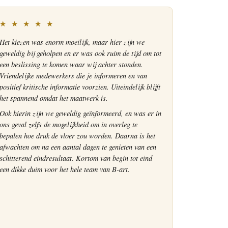
★ ★ ★ ★ ★
Het kiezen was enorm moeilijk, maar hier zijn we
geweldig bij geholpen en er was ook ruim de tijd om tot
een beslissing te komen waar wij achter stonden.
Vriendelijke medewerkers die je informeren en van
positief kritische informatie voorzien. Uiteindelijk blijft
het spannend omdat het maatwerk is.
Ook hierin zijn we geweldig geïnformeerd, en was er in
ons geval zelfs de mogelijkheid om in overleg te
bepalen hoe druk de vloer zou worden. Daarna is het
afwachten om na een aantal dagen te genieten van een
schitterend eindresultaat. Kortom van begin tot eind
een dikke duim voor het hele team van B-art.