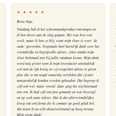
★ ★ ★ ★ ★
Beste Inge,
Vandaag heb ik het schoonmaakproduct ontvangen en
ik ben direct aan de slag gegaan. Het was best wat
s
werk, maar ik ben zo blij, want mijn vloer is weer ‘de
oude’ geworden. Nogmaals heel hartelijk dank voor het
vriendelijke en begripvolle advies, zeker omdat mijn
vloer helemaal niet bij jullie vandaan kwam. Mijn dank
werd nog groter toen ik mijn leverancier uiteindelijk
wel aan de lijn kreeg en zij weigerden advies te geven
plus dat ze me nogal onaardig vertelden dat zij niet
aansprakelijk konden worden gehouden. Dat begreep ik
zelf ook wel, maar vooral: daar ging het mij helemaal
niet om. Ik had zelf een fout gemaakt en was bezorgd
en op zoek naar advies. Dat ik dat allervriendelijkst
kreeg van een firma die ik zomaar op goed geluk bel,
dat noem ik nu echt dienstverlenend op hoog niveau.
Mijn grote dank!