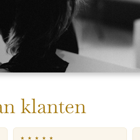
an klanten
★ ★ ★ ★ ★