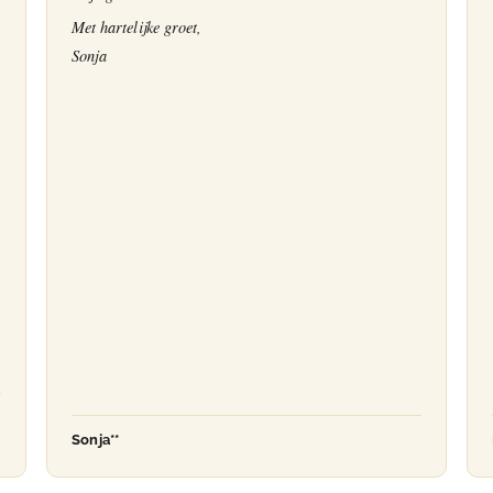
Met hartelijke groet,
Sonja
Sonja**