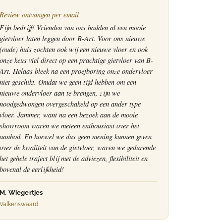
Review ontvangen per email
Fijn bedrijf! Vrienden van ons hadden al een mooie
gietvloer laten leggen door B-Art. Voor ons nieuwe
(oude) huis zochten ook wij een nieuwe vloer en ook
onze keus viel direct op een prachtige gietvloer van B-
Art. Helaas bleek na een proefboring onze ondervloer
niet geschikt. Omdat we geen tijd hebben om een
nieuwe ondervloer aan te brengen, zijn we
noodgedwongen overgeschakeld op een ander type
vloer. Jammer, want na een bezoek aan de mooie
showroom waren we meteen enthousiast over het
aanbod. En hoewel we dus geen mening kunnen geven
over de kwaliteit van de gietvloer, waren we gedurende
het gehele traject blij met de adviezen, flexibiliteit en
bovenal de eerlijkheid!
M. Wiegertjes
Valkenswaard