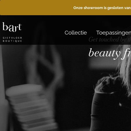
Onze showroom is gesloten van
Collectie
Toepassinge
Get touched by t
beauty 