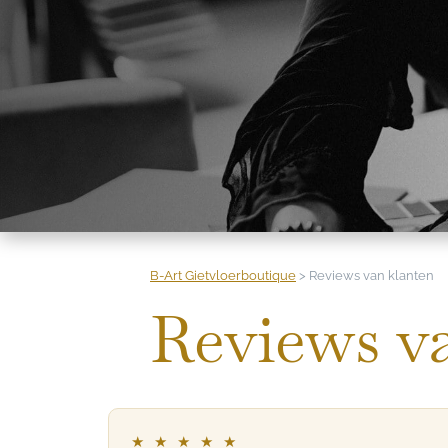
B-Art Gietvloerboutique
>
Reviews van klanten
Reviews v
★ ★ ★ ★ ★