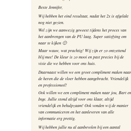
Beste Jennifer,
Wij hebben het eind resultaat, nadat het 2x is afgelakt
nog niet gezien.
Wel zijn we aanwezig geweest tijdens het proces van
het aanbrengen van de PU laag. Super satisfying om
naar te kijken 🙂
Maar wauw, wat prachtig! Wij zijn er zo ontzettend
blij mee! De kleur is zo mooi en past precies bij de
visie die we hebben voor ons huis.
Daarnaast willen we een groot compliment maken naa
de heren die de vloer hebben aangebracht. Vriendelijk
en professioneel!
Ook willen we een compliment maken naar jou, Bart e
Inge. Jullie stond altijd voor ons klaar, altijd
vriendelijk en behulpzaam! Ook vonden wij de manier
van communiceren en het aanleveren van alle
informatie erg prettig.
Wij hebben jullie nu al aanbevolen bij een aantal