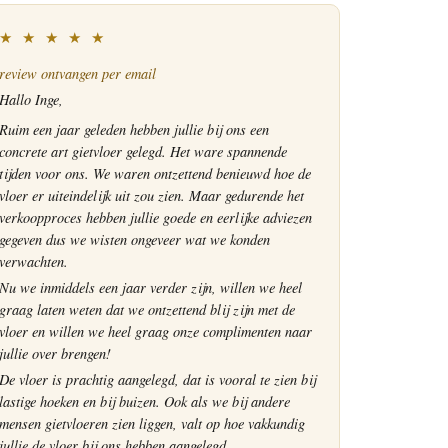
★ ★ ★ ★ ★
review ontvangen per email
Hallo Inge,
Ruim een jaar geleden hebben jullie bij ons een
concrete art gietvloer gelegd. Het ware spannende
tijden voor ons. We waren ontzettend benieuwd hoe de
vloer er uiteindelijk uit zou zien. Maar gedurende het
verkoopproces hebben jullie goede en eerlijke adviezen
gegeven dus we wisten ongeveer wat we konden
verwachten.
Nu we inmiddels een jaar verder zijn, willen we heel
graag laten weten dat we ontzettend blij zijn met de
vloer en willen we heel graag onze complimenten naar
jullie over brengen!
De vloer is prachtig aangelegd, dat is vooral te zien bij
lastige hoeken en bij buizen. Ook als we bij andere
mensen gietvloeren zien liggen, valt op hoe vakkundig
jullie de vloer bij ons hebben aangelegd.