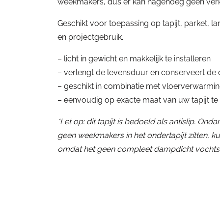
weekmakers, dus er kan nagenoeg geen verk
Geschikt voor toepassing op tapijt, parket, 
en projectgebruik.
– licht in gewicht en makkelijk te installeren
– verlengt de levensduur en conserveert de or
– geschikt in combinatie met vloerverwarmi
– eenvoudig op exacte maat van uw tapijt te
*Let op: dit tapijt is bedoeld als antislip. Ond
geen weekmakers in het ondertapijt zitten, ku
omdat het geen compleet dampdicht vochtsc