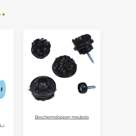
.
Beschermdoppen meubels
s –