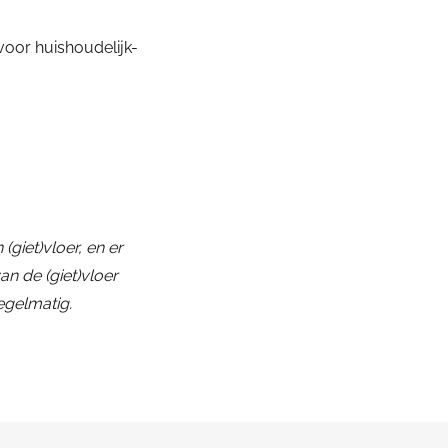
 voor huishoudelijk-
(giet)vloer, en er
an de (giet)vloer
egelmatig.