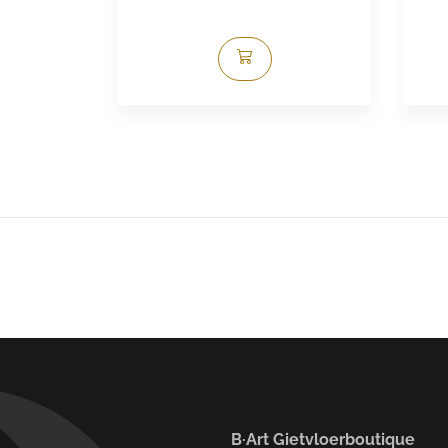
B·Art Gietvloerboutique