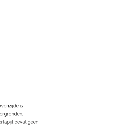
ovenzijde is
dergronden.
ertapijt bevat geen