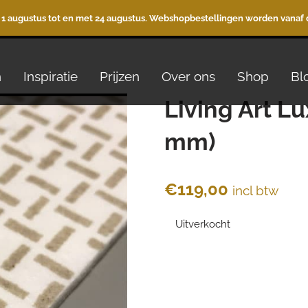
 1 augustus tot en met 24 augustus. Webshopbestellingen worden vanaf 
n
Inspiratie
Prijzen
Over ons
Shop
Bl
Living Art Lu
mm)
€
119,00
incl btw
Uitverkocht