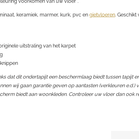
leuring voorkomen van uw vloer*.
laminaat, keramiek, marmer, kurk, pvc en
gietvloeren
. Geschikt
iginele uitstraling van het karpet
ng
 knippen
anks dat dit ondertapijt een beschermlaag biedt tussen tapijt en 
nnen wij gaan garantie geven op aantasten (verkleuren e.d.) v
herm biedt aan woonkleden. Controleer uw vloer dan ook r