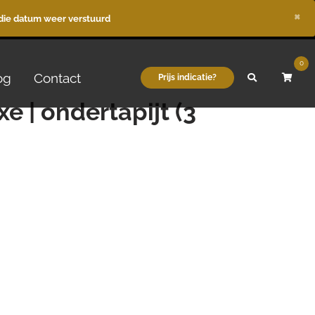
×
die datum weer verstuurd
0
og
Contact
Prijs indicatie?
xe | ondertapijt (3