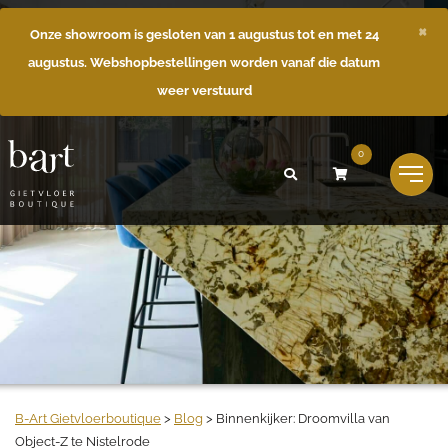
×
Onze showroom is gesloten van 1 augustus tot en met 24
augustus. Webshopbestellingen worden vanaf die datum
weer verstuurd
0
B-Art Gietvloerboutique
>
Blog
>
Binnenkijker: Droomvilla van
Object-Z te Nistelrode