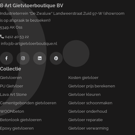
B·Art Gietvloerboutique BV
Industrieterrein “De Zwaluw” Landweerstraat Zuid 97-W (showroom
is op afspraak te bezoeken!)
5349 AK Oss
0412 40 53 22
info@b-artgietvloerboutique.nl
Collectie
Gietvloeren
Kosten gietvloer
PU Gietvloer
Gietvloer prijs berekenen
Lava Art Stone
Gietvloer kleuren
Cementgebonden gietvloeren
Gietvloer schoonmaken
WOONbeton
Gietvloer onderhoud
Betonlook gietvloeren
Gietvloer reparatie
Epoxy gietvloeren
Gietvloer verwarming