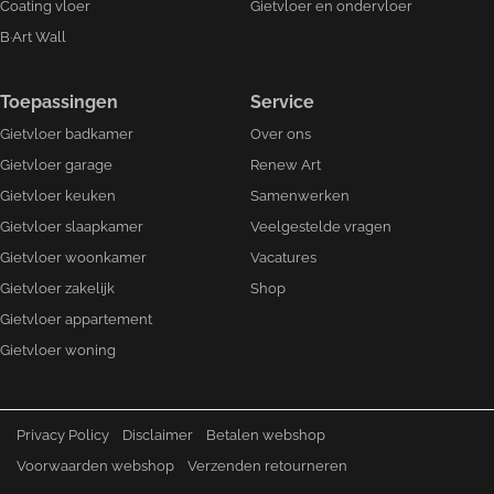
Coating vloer
Gietvloer en ondervloer
B·Art Wall
Toepassingen
Service
Gietvloer badkamer
Over ons
Gietvloer garage
Renew Art
Gietvloer keuken
Samenwerken
Gietvloer slaapkamer
Veelgestelde vragen
Gietvloer woonkamer
Vacatures
Gietvloer zakelijk
Shop
Gietvloer appartement
Gietvloer woning
Privacy Policy
Disclaimer
Betalen webshop
Voorwaarden webshop
Verzenden retourneren