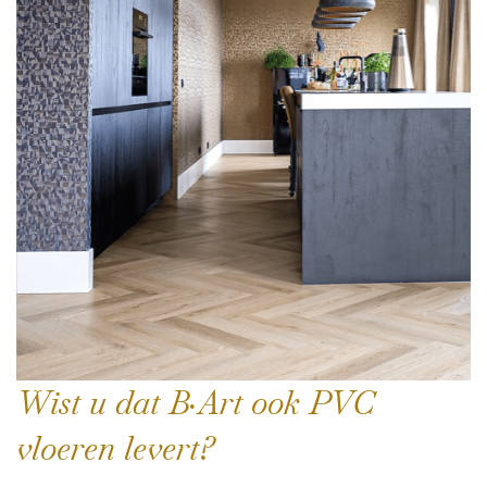
Wist u dat B·Art ook PVC
vloeren levert?