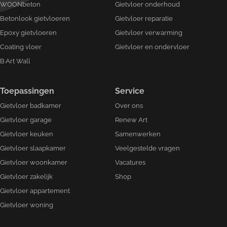
WOONbeton
Gietvloer onderhoud
Betonlook gietvloeren
Gietvloer reparatie
Epoxy gietvloeren
Gietvloer verwarming
Coating vloer
Gietvloer en ondervloer
B·Art Wall
Toepassingen
Service
Gietvloer badkamer
Over ons
Gietvloer garage
Renew Art
Gietvloer keuken
Samenwerken
Gietvloer slaapkamer
Veelgestelde vragen
Gietvloer woonkamer
Vacatures
Gietvloer zakelijk
Shop
Gietvloer appartement
Gietvloer woning