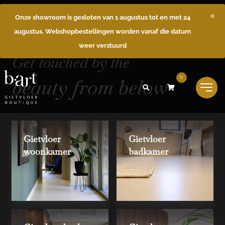
×
Onze showroom is gesloten van 1 augustus tot en met 24
augustus. Webshopbestellingen worden vanaf die datum
weer verstuurd
Get touched by the
beauty from below
0
Gietvloer
Gietvloer
woonkamer
badkamer