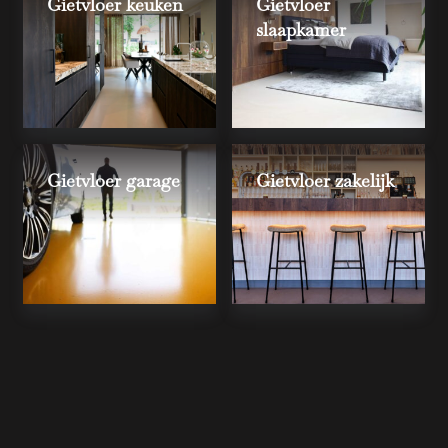
Gietvloer keuken
Gietvloer
slaapkamer
Gietvloer garage
Gietvloer zakelijk