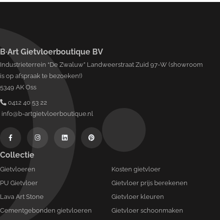
B·Art Gietvloerboutique BV
Industrieterrein “De Zwaluw” Landweerstraat Zuid 97-W (showroom
is op afspraak te bezoeken!)
5349 AK Oss
0412 40 53 22
info@b-artgietvloerboutique.nl
Collectie
Gietvloeren
Kosten gietvloer
PU Gietvloer
Gietvloer prijs berekenen
Lava Art Stone
Gietvloer kleuren
Cementgebonden gietvloeren
Gietvloer schoonmaken