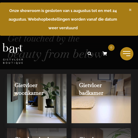
×
Onze showroom is gesloten van 1 augustus tot en met 24
augustus. Webshopbestellingen worden vanaf die datum
weer verstuurd
Get touched by the
beauty from below
0
Gietvloer
Gietvloer
woonkamer
badkamer