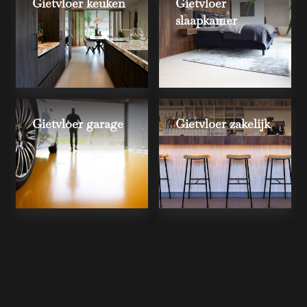
Gietvloer keuken
Gietvloer
slaapkamer
Gietvloer garage
Gietvloer zakelijk