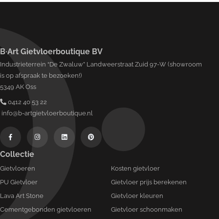
B·Art Gietvloerboutique BV
Industrieterrein “De Zwaluw” Landweerstraat Zuid 97-W (showroom
is op afspraak te bezoeken!)
5349 AK Oss
0412 40 53 22
info@b-artgietvloerboutique.nl
Collectie
Gietvloeren
Kosten gietvloer
PU Gietvloer
Gietvloer prijs berekenen
Lava Art Stone
Gietvloer kleuren
Cementgebonden gietvloeren
Gietvloer schoonmaken