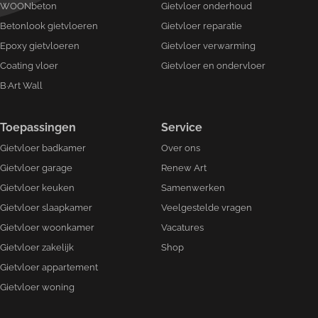
WOONbeton
Gietvloer onderhoud
Betonlook gietvloeren
Gietvloer reparatie
Epoxy gietvloeren
Gietvloer verwarming
Coating vloer
Gietvloer en ondervloer
B·Art Wall
Toepassingen
Service
Gietvloer badkamer
Over ons
Gietvloer garage
Renew Art
Gietvloer keuken
Samenwerken
Gietvloer slaapkamer
Veelgestelde vragen
Gietvloer woonkamer
Vacatures
Gietvloer zakelijk
Shop
Gietvloer appartement
Gietvloer woning