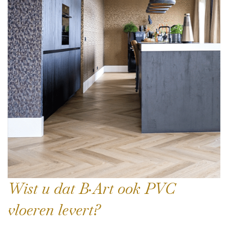
Wist u dat B·Art ook PVC
vloeren levert?