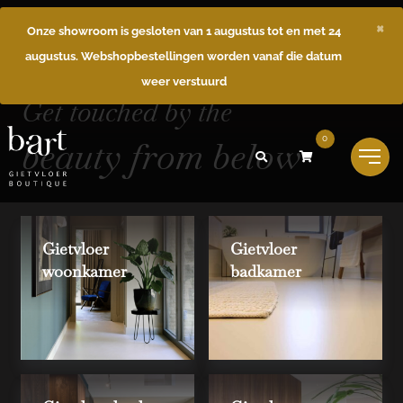
×
Onze showroom is gesloten van 1 augustus tot en met 24
augustus. Webshopbestellingen worden vanaf die datum
weer verstuurd
Get touched by the
beauty from below
0
Gietvloer
Gietvloer
woonkamer
badkamer