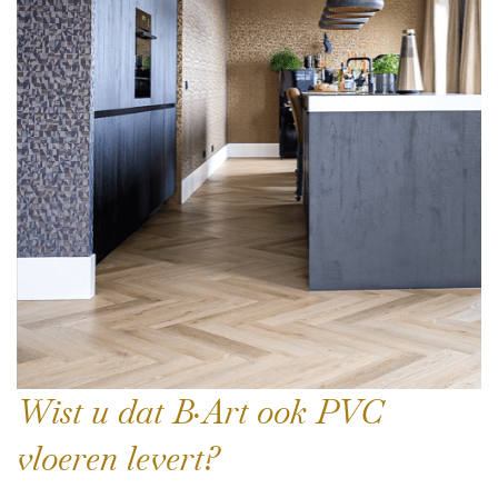
Wist u dat B·Art ook PVC
vloeren levert?