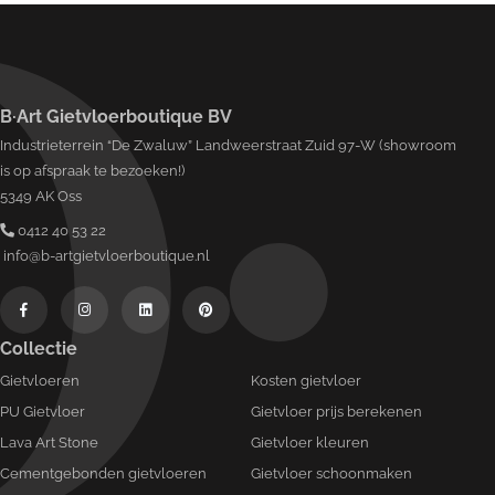
B·Art Gietvloerboutique BV
Industrieterrein “De Zwaluw” Landweerstraat Zuid 97-W (showroom
is op afspraak te bezoeken!)
5349 AK Oss
0412 40 53 22
info@b-artgietvloerboutique.nl
Collectie
Gietvloeren
Kosten gietvloer
PU Gietvloer
Gietvloer prijs berekenen
Lava Art Stone
Gietvloer kleuren
Cementgebonden gietvloeren
Gietvloer schoonmaken