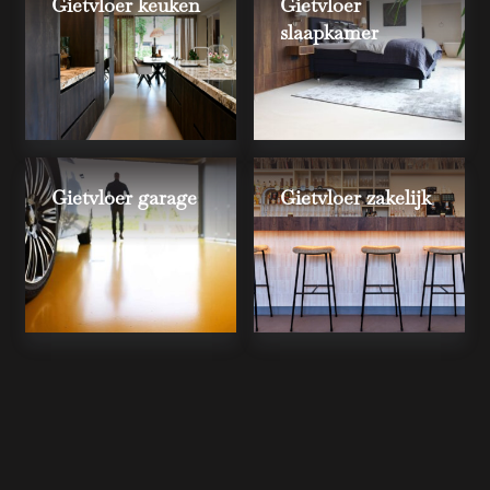
Gietvloer keuken
Gietvloer
slaapkamer
Gietvloer garage
Gietvloer zakelijk