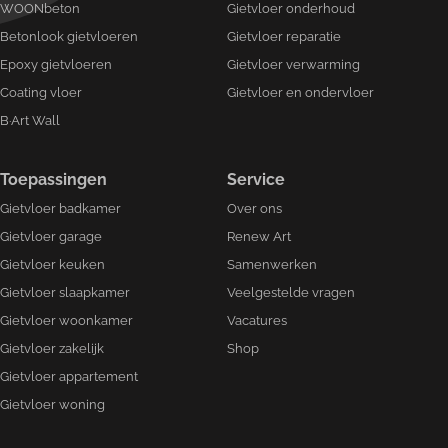
WOONbeton
Gietvloer onderhoud
Betonlook gietvloeren
Gietvloer reparatie
Epoxy gietvloeren
Gietvloer verwarming
Coating vloer
Gietvloer en ondervloer
B·Art Wall
Toepassingen
Service
Gietvloer badkamer
Over ons
Gietvloer garage
Renew Art
Gietvloer keuken
Samenwerken
Gietvloer slaapkamer
Veelgestelde vragen
Gietvloer woonkamer
Vacatures
Gietvloer zakelijk
Shop
Gietvloer appartement
Gietvloer woning