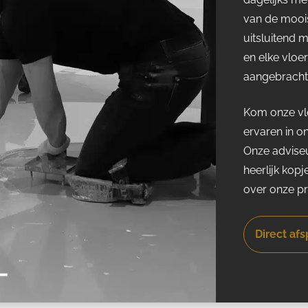
van de moois
uitsluitend 
en elke vloe
aangebracht 
Kom onze vlo
ervaren in o
Onze adviseu
heerlijk kopj
over onze p
Direct af