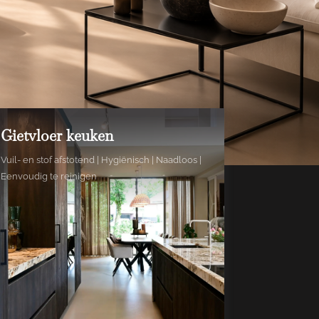
Gietvloer keuken
Vuil- en stof afstotend | Hygiënisch | Naadloos |
Eenvoudig te reinigen