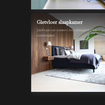
Gietvloer slaapkamer
Zacht aan uw voeten | Anti-allergisch | Warm en
comfortabel