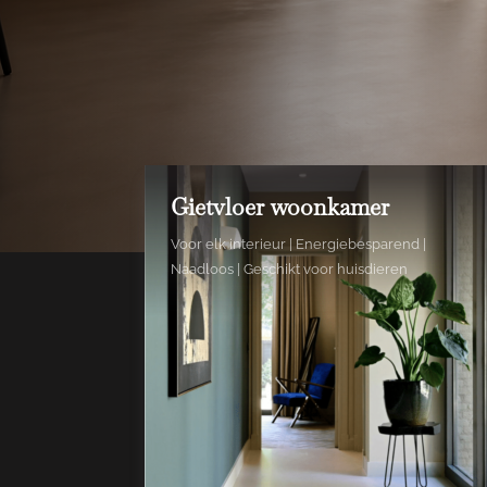
Gietvloer woonkamer
Voor elk interieur | Energiebesparend |
Naadloos | Geschikt voor huisdieren