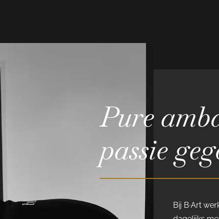
Pure amba
passie geg
Bij B·Art we
dagelijks met