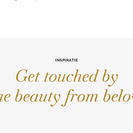
INSPIRATIE
Get touched by
he beauty from bel