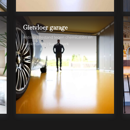
Gietvloer garage
Antislip | Bestand tegen chemicaliën en
weekmakers | Super sterk