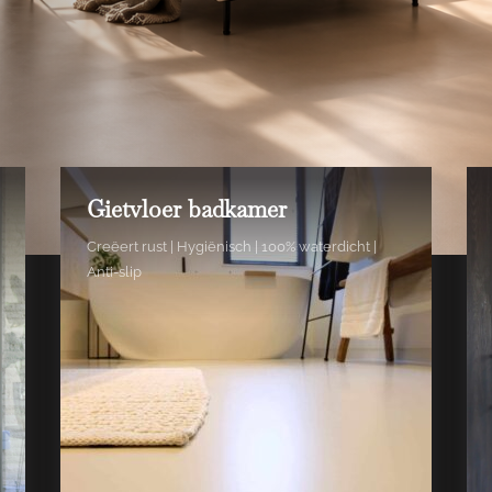
Gietvloer badkamer
Creëert rust | Hygiënisch | 100% waterdicht |
Anti-slip