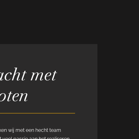
cht met
oten
rken wij met een hecht team
 veel passie aan het realiseren