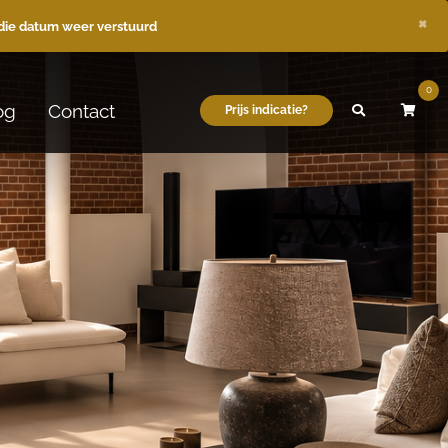
×
die datum weer verstuurd
0
og
Contact
Prijs indicatie?