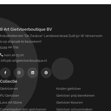
B·Art Gietvloerboutique BV
Industrieterrein “De Zwaluw” Landweerstraat Zuid 97-W (showroom
is op afspraak te bezoeken!)
5349 AK Oss
0412 40 53 22
info@b-artgietvloerboutique.nl
Collectie
Gietvloeren
Kosten gietvloer
PU Gietvloer
Gietvloer prijs berekenen
Lava Art Stone
Gietvloer kleuren
Cementgebonden gietvloeren
Gietvloer schoonmaken