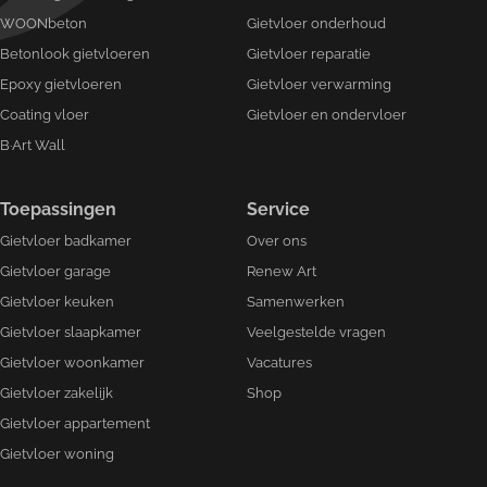
WOONbeton
Gietvloer onderhoud
Betonlook gietvloeren
Gietvloer reparatie
Epoxy gietvloeren
Gietvloer verwarming
Coating vloer
Gietvloer en ondervloer
B·Art Wall
Toepassingen
Service
Gietvloer badkamer
Over ons
Gietvloer garage
Renew Art
Gietvloer keuken
Samenwerken
Gietvloer slaapkamer
Veelgestelde vragen
Gietvloer woonkamer
Vacatures
Gietvloer zakelijk
Shop
Gietvloer appartement
Gietvloer woning