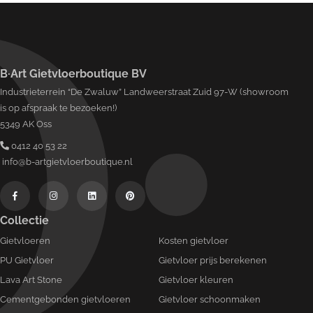
B·Art Gietvloerboutique BV
Industrieterrein “De Zwaluw” Landweerstraat Zuid 97-W (showroom
is op afspraak te bezoeken!)
5349 AK Oss
0412 40 53 22
info@b-artgietvloerboutique.nl
Collectie
Gietvloeren
Kosten gietvloer
PU Gietvloer
Gietvloer prijs berekenen
Lava Art Stone
Gietvloer kleuren
Cementgebonden gietvloeren
Gietvloer schoonmaken