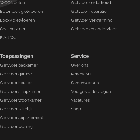
WOONbeton
Gietvloer onderhoud
Betonlook gietvloeren
Gietvloer reparatie
Epoxy gietvloeren
Gietvloer verwarming
Coating vloer
Gietvloer en ondervloer
B·Art Wall
Toepassingen
Service
Gietvloer badkamer
Over ons
Gietvloer garage
Renew Art
Gietvloer keuken
Samenwerken
Gietvloer slaapkamer
Veelgestelde vragen
Gietvloer woonkamer
Vacatures
Gietvloer zakelijk
Shop
Gietvloer appartement
Gietvloer woning