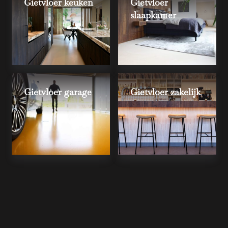
Gietvloer keuken
Gietvloer
slaapkamer
Gietvloer garage
Gietvloer zakelijk