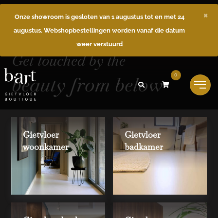
×
Onze showroom is gesloten van 1 augustus tot en met 24
augustus. Webshopbestellingen worden vanaf die datum
weer verstuurd
Get touched by the
beauty from below
0
Gietvloer
Gietvloer
woonkamer
badkamer