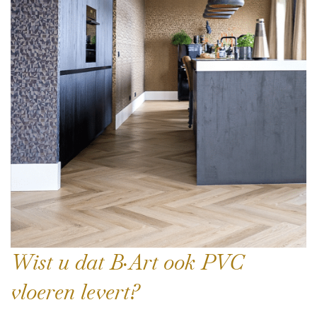
Wist u dat B·Art ook PVC
vloeren levert?