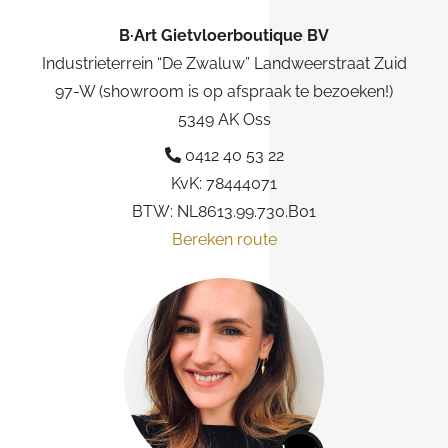
B·Art Gietvloerboutique BV
Industrieterrein “De Zwaluw” Landweerstraat Zuid
97-W (showroom is op afspraak te bezoeken!)
5349 AK Oss
0412 40 53 22
KvK: 78444071
BTW: NL8613.99.730.B01
Bereken route