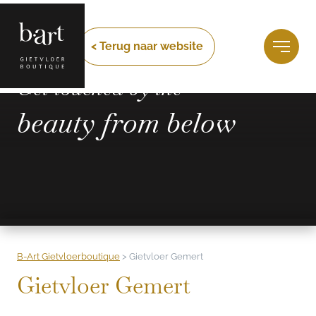
< Terug naar website
Get touched by the
beauty from below
B-Art Gietvloerboutique
>
Gietvloer Gemert
Gietvloer Gemert