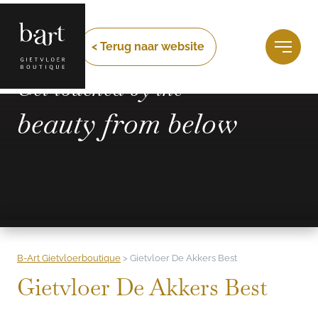
< Terug naar website
Get touched by the
beauty from below
B-Art Gietvloerboutique
>
Gietvloer De Akkers Best
Gietvloer De Akkers Best