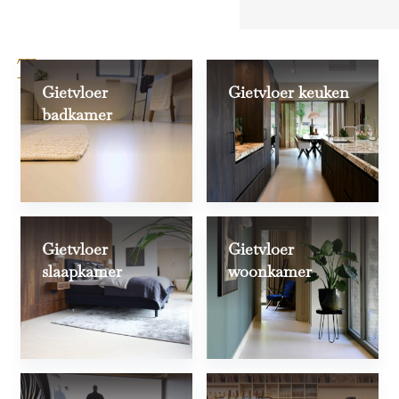
Toepassingen
Gietvloer
Gietvloer keuken
badkamer
Gietvloer
Gietvloer
slaapkamer
woonkamer