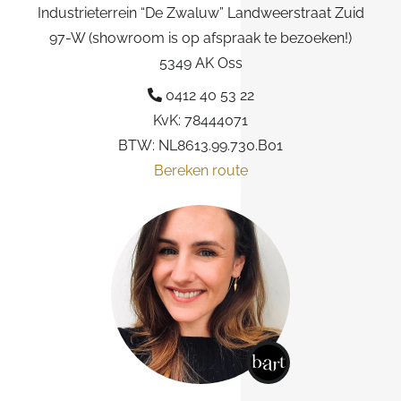
Industrieterrein “De Zwaluw” Landweerstraat Zuid
97-W (showroom is op afspraak te bezoeken!)
5349 AK Oss
0412 40 53 22
KvK: 78444071
BTW: NL8613.99.730.B01
Bereken route