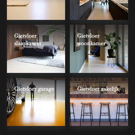
Gietvloer
Gietvloer
slaapkamer
woonkamer
Gietvloer garage
Gietvloer zakelijk