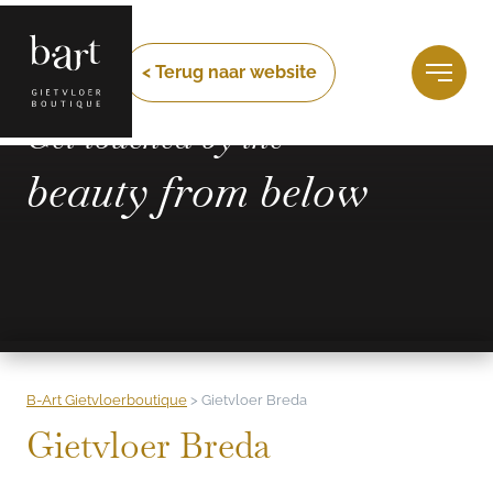
< Terug naar website
Get touched by the
beauty from below
B-Art Gietvloerboutique
>
Gietvloer Breda
Gietvloer Breda