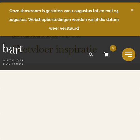
×
Onze showroom is gesloten van 1 augustus tot en met 24
augustus. Webshopbestellingen worden vanaf die datum
weer verstuurd
B-Art Gietvloerboutique
>
Inspiraties
Gietvloer inspiratie
0