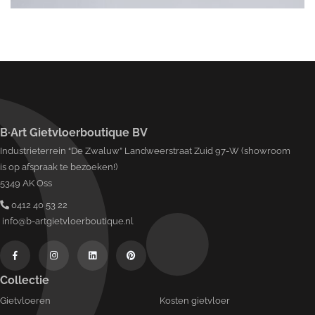
B·Art Gietvloerboutique BV
Industrieterrein “De Zwaluw” Landweerstraat Zuid 97-W (showroom
is op afspraak te bezoeken!)
5349 AK Oss
0412 40 53 22
info@b-artgietvloerboutique.nl
Collectie
Gietvloeren
Kosten gietvloer