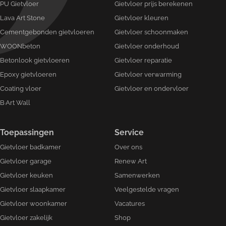
PU Gietvloer
Gietvloer prijs berekenen
Lava Art Stone
Gietvloer kleuren
Cementgebonden gietvloeren
Gietvloer schoonmaken
WOONbeton
Gietvloer onderhoud
Betonlook gietvloeren
Gietvloer reparatie
Epoxy gietvloeren
Gietvloer verwarming
Coating vloer
Gietvloer en ondervloer
B·Art Wall
Toepassingen
Service
Gietvloer badkamer
Over ons
Gietvloer garage
Renew Art
Gietvloer keuken
Samenwerken
Gietvloer slaapkamer
Veelgestelde vragen
Gietvloer woonkamer
Vacatures
Gietvloer zakelijk
Shop